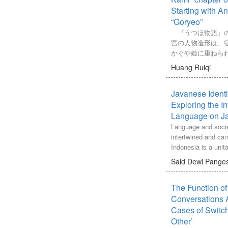
Starting with A
“Goryeo”
『うつほ物語』の
宮の人物造形は、
かぐや姫に重ねら
れゆえ、東宮への
Huang Ruiqi
れた彼女の変貌に
ぐや姫）」から「
Javanese Identit
后）」への変貌と
あるいはまた、「
Exploring the I
ら「人間」へとい
Language on Ja
る。しかし、従来
Language and socie
の変貌は政治的な
intertwined and can
り、すなわち、彼
Indonesia is a unit
想する政治戦略を
diverse culture and
Said Dewi Pange
てある。論者は、
Despite this linguist
で人間的な変貌を
Indonesian has ser
考えている。
The Function o
language. This arti
本稿では、あて宮
current attitudes o
Conversations 
機を、「内侍のか
towards the Javane
Cases of Switch
見出せることを論
the context of soci
Other’
「高麗」という表