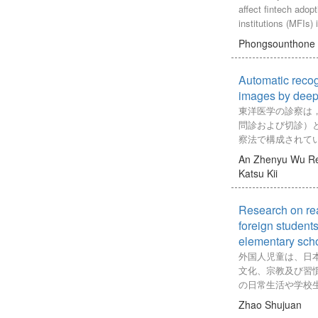
い場面における「
affect fintech adop
商業マージン率と
ジをもった上で話
institutions (MFIs)
し、観光消費およ
流れを生み出すよ
developed a theore
す経済効果を推計
Phongsounthone
成果ともいえる。
extending the Tec
費と住民消費の農
ラム終了時には、
Model (TAM) with p
果を分析した。また
とに実践を積み重
Automatic recog
government support
省級行政区、中国
「自信がある」と
collect data, we fo
images by deep
費の生産誘発額を
は至らなかった。
questionnaire and 
東洋医学の診察は
その結果、山東省
切るまでには、ツ
selected sample of
問診および切診）
光消費および農産
をもとにさらに実
from MFIs, resultin
察法で構成されて
及効果をもたらし
わったという手応
Subsequently, we 
は，患者の顔色，
が顕著であること
An Zhenyu
Wu R
ねていく必要があ
empirical analysis 
髪，舌などを注意
らに、山東省にお
Katsu Kii
を踏まえ、授業づ
reliability and valid
あるが，これらの
住民消費による経
的活用や教員研修
predicting MFIs’ in
が特に重要とされ
ものの、両者が共
し直し、教師の授
fintech. We utilize
Research on re
の色・乾燥度・舌
ていることを確認
研究を推進したい
Modeling (SEM) to 
ることにより，五
foreign students
農林牧漁業におけ
hypotheses. The re
る手法である．本
elementary scho
均を下回ることも
insights for practit
舌診に基づき，人
分析結果から、三
外国人児童は、日
strategies to promot
て，舌表面状態の
めには、農産物の
文化、宗教及び習
while addressing a
の自動診断法を提
林牧漁業と観光の
の日常生活や学校
inhibiting factors i
肉部分（舌質）の
致することが効果
限を受けることが
Zhao Shujuan
study contributes t
にある舌であり，
わかった。これに
されることは、外