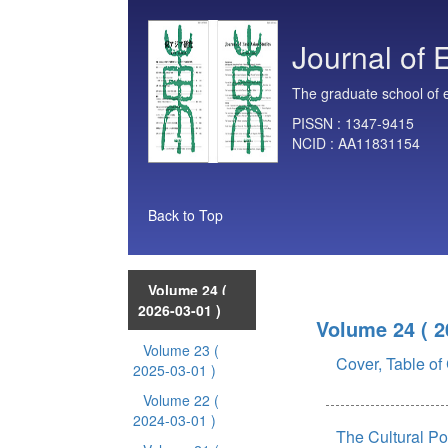
Journal of 
The graduate school of e
PISSN :
1347-9415
NCID :
AA11831154
Back to Top
Volume 24
(
2026-03-01 )
Volume 24
( 
Volume 23
(
Cover, Table of 
2025-03-01 )
Volume 22
(
2024-03-01 )
The Cultural Po