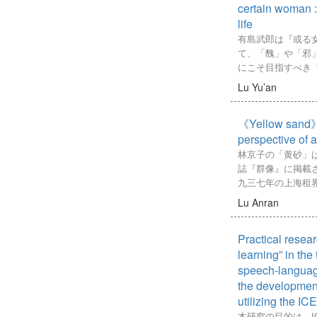
ティのバーンアウ
flipped classroom 
certain woman :
止にも効果がある
to conduct the lear
life
project-based appr
有島武郎は『或る
facilitates the lear
て、「醜」や「邪
changes the negati
にこそ目指すべき
positive ones, insi
と述べている。従
Lu Yu’an
class. It provides 
能」をめぐっては
embedded on the w
いう作品でどのよ
tools for discussion
《Yellow sand》 
かという観点から
and sustainably dev
た。本稿ではこの
perspective of 
The blended online 
題との関連にとど
林京子の「黄砂」
WordPress conten
想を持つに至った
誌『群像』に掲載
(CMS), Zoom, YouT
や、その人生観が
九三七年の上海租
Education, Imgbb,
象にどう関わって
代の「私」の目で
Lu Anran
Efront learning m
討を加えていく。
の小説は原爆体験
(LMS), which combi
「邪」、「堕落」
戦前の上海におけ
integrated learning
概念は「人生の可
Practical resear
人娼婦お清さんの
the needs of the l
な展望と結び付く
作品であるにもか
learning” in the
in the course with b
し、有島はそれら
『ギヤマン ビー
speech-language
accessible and easy
ていく。果たして
ぜ本作品が原爆小
the development
students. A study 
観はどのようにし
か、その理由につ
utilizing the I
discover students’ 
るのか。本稿では
この「連作のなか
本研究の目的は、I