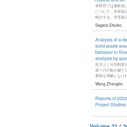
することには、不
交替場所に現れる
アンサンブル学習
本研究では修験道
公正な環境を促進
明した。その結果
り，アンサンブル
について、求菩提
外国人児童に対す
序で現れ，その生
像認識モデルによ
検討する。求菩提
は、限界があるこ
することが明らか
優れており，どれも
不老円など、14種
なる文化背景を持
Sagara Etsuko
挿入要素の対称性
る．これらの結果
る。錦袋不老円は
的なアプローチを
こしやすくしてい
た5つの画像認識
『山鹿郡宿控帳』（
向上させる鍵であ
とも示唆した。
Analysis of a d
ブル学習は裂紋舌
おりその使用が確
ある．
記載されていない
solid waste sou
袋・版木等の資料
behavior in Shan
のものである。一
analysis by que
簿』から、1889
生活ゴミ分別制度
売薬を行っていた
個々の行動が鍵と
の、その後、製薬
要因を理解しなけ
消滅する。
動の規定因に関す
Wang Zhangbo
明治初期、政府は
行動意図─行動と
令を出すが、それ
観点と経済学に基
も例外ではない。
Reports of 2022
きたが、本研究で
製法に与えた影響
動意図などの内的
Project Studies
考えられる。製薬
と捉え、規範喚起
中で、本稿では特に
「態度-行動-文脈
出された売薬規則
別行動の規定因に
Volume 21
では、売薬に関わ
( 
築した。このモデ