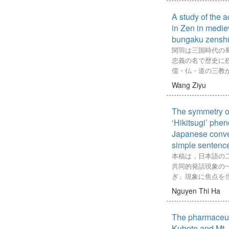
literature by develo
態（運動不足や栄
光市場での消費者
会的障壁」となっ
effectiveness of t
る．また，裂紋舌
A study of the 
誘発額も向上する
は、合理的配慮は
investigating fintec
位置によって症状
する特別支援教育
in Zen in medie
臓器が異なる．な
ある。しかし、合
bungaku zensh
いほど，より深刻
精神的障害だけで
関羽は三国時代の
い亀裂はより軽い
的な違いによって
忠義の名で歴史に
研究で提案する診
使える概念である
儒・仏・道の三教
た画像から人工知
学校に在籍する外
最も広く知られて
Wang Ziyu
種であるMask R
「合理的配慮」の
言ではない。一方
部分を認識・抽出
えた。
れている関羽の人
画像を裂紋舌画像
本論文では、まず
The symmetry of
えられ、近世の文
類に分類する．最
人児童が排除され
た。本稿は近世の
‘Hikitsugi’ phe
症状の度合いを診
振るわれた事例、
として、中世の知
Japanese conver
まず深層学習を用
などを分析する。
を向けた。中世禅
simple sentenc
の処理手順につい
理的配慮の考え方
山文学全集』を中
本稿は，日本語の
つの画像認識モデル（
で有効と考えられ
る武将と伽藍神と
共同的発話現象の
ResNet50，ResNe
て考察を行う。そ
分析した。
ぎ」現象に焦点を
ConvNeXt-Ti
という論議を援用
現象は，話者Aが
動認識学習と裂紋
の「教師の裁量に
Nguyen Thi Ha
Bの発話によって
に対する画像分類
ら、より個々の外
語現象である。本
のモデルに関する
プローチの重要性
The pharmaceuti
対象に，様々なパ
各々の学習で判定
②外国人児童に対
挙げるとともに，
Kubote and Mt. 
めに，5つの画像