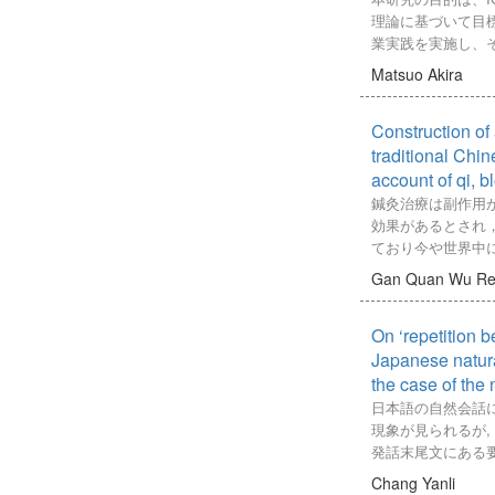
improvement in two 
生観の形成につい
だのは、上海時代
理論に基づいて目
experiment class B
を展開するうえで
と生命、また私の
業実践を実施し、
A. Class B consist
キリスト教の関係
を呼応させ、一つ
とを通して、言語
the blended online 
の森本厚吉に誘わ
Matsuo Akira
らです。それは、
る「主体的な学び」
a project-based fli
った有島は、アメ
時代も、負に転化
アプローチが持つ
strategy, and Class
スト教に順応でき
いるからです」と
Construction of
にすることである
learning model cons
空虚感に襲われる
陰」とは直接的に
の現状として「主
traditional Chin
Data analysis was 
制度や組織といっ
命を指しているの
意識的に行われて
account of qi, b
descriptive analysi
つながり、ついに
らに積極的な意義
がある。なぜなら
test, and independe
鍼灸治療は副作用
て、制度としての
冒頭において、お
えた、生涯にわた
descriptive analys
効果があるとされ
島が向かった先は
「私の思考の原図
ではなく、「国家
collaborative mind
ており今や世界中
とって文学は、制
と」であったと語
のゴールであるか
70.90 in the pre-tes
しながら，その治
キリスト教と対立
「私」における上
Gan Quan
Wu R
われている現状が
post-test on a scal
的に行われている
るのである。その
での被爆体験が「
る。ICEアプロー
In contrast, class B
組みや過程が科学
に表れているもの
られるには、お清
(Robert J.Wils
mindset average sc
On ‘repetition 
多い．そのため，
淫の女>に注目す
ったのである。本
され、2000年にヤング(
79.93 for the pre-te
科学技術的な観点
Japanese natura
観では否定される<
お清さんの独自な
Young)とウィル
an N-gain score of
一的な研究方法や
the case of the
島は文学的な価値
ような影響を与え
れた学習理論であ
the collaborative m
られている．一方
価値を実践してい
日本語の自然会話
砂」におけるお清
の変容を「基礎的知識
32.25% after being 
作の両方を表現・
人公早月葉子であ
現象が見られるが,
作品の意義を明ら
がり(Connectio
the blended online l
ツールであるペト
上は蔑視される存
発話末尾文にある要
(Extensions
one month. The pai
テムのモデル化や
ちの生き方を羨望し
話冒頭文に現れる
Chang Yanli
ICEアプローチは
analysis of the exp
おり，生物情報学
方を肯定していく