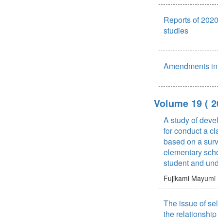
反復)がある。従
到達度を教員だけ
discovers a signifi
を上げている．本
倒した発想は、有
究は, 主に反復の
己評価も通して双
collaborative minds
準ペトリネットで
の可能」があると
Reports of 2020 
あった。しかし, 
を可能とする点に
significant correlat
トを用いて，鍼灸
じるものだと言え
反復されるのかと
studies
研究では、ICEア
0.000 < 0.05 betwe
ルの構築法を提案
この特異な人生観
未だ解明されていな
ザインされた授業
test. Moreover, th
気・血・津液を取
とはない。ここに
理由解明への第一歩
ンス課題に対する
t-test revealed the 
を東洋医学の五行
の形象の揺れを見
の考え方を利用し,
載内容を検討するこ
behaviors are equal
Amendments in t
体関係に基づいて
な観点, 談話的な
チの有効性を検証
0.278 < ttable of 1
で構築される．そ
素が選ばれて反復
として、ICEの3
Sig. (2-tailed) 0.782
の仕組みや過程の
ついて分析する。そ
ことで、学習者は
opposition, the post
な分析手段を提供
現象は, 形態的・
Volume 19
( 
識でき、教員も学
significant differen
ずは，東洋医学に
含めた相互作用に
握し、指導を検討
mindset between th
化生・輸送の過程
明した。
A study of deve
価の一面が得られ
and the control cla
を分析したうえで
for conduct a cl
学習者による自己
3.707 > ttable of 1
ーペトリネットを
based on a surv
はなく、学習者と
Sig. (2-tailed) 0.00
を提案する．次に
の位置を認識し学
elementary scho
the analysis tests,
行的・逐次的な働
で、教員側の「何
student and und
that the blended on
ルへの補助要素の
教育目標のみなら
with project-based 
後に，臨床で有効
Fujikami Mayumi
学びたいか」とい
strategy is signifi
法のシミュレーシ
目標と評価を可能
students’ collabora
妥当性を検証する
言語聴覚士養成教
Furthermore, the fu
The issue of self
学び」の形成には、
conducting the sum
the relationship 