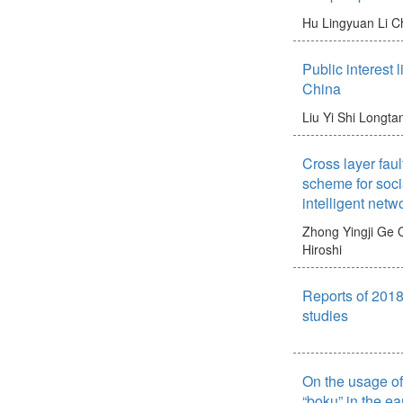
Hu Lingyuan
Li C
Public interest l
China
Liu Yi
Shi Longta
Cross layer fault
scheme for socia
intelligent netw
Zhong Yingji
Ge Q
Hiroshi
Reports of 2018 
studies
On the usage of
“boku” in the ea