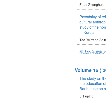
Zhao Zhonghua
Possibility of r
cultural anthrop
study of the non-
in Korea
Tao Ye
Yabe Shi
平成29年度東
Volume 16
( 2
The study on th
the education o
Banbutuseion a
Li Fuping