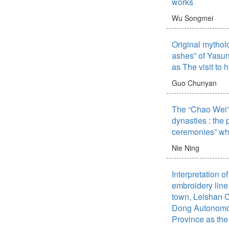
works
きがある。命令か
Wu Songmei
いて初めてわかる
本稿は鉄骨工場の
現場をフィールド
Original mythol
実習生に向けられ
ashes” of Yasun
話における文末表
as The visit to 
た。そのうえで、
特徴と技能実習生
Guo Chunyan
較を通し、両者の
を析出することを
The “Chao Wei”
て、１）作業現場
dynasties : the 
が半数近くあり、
ceremonies” whi
えるのに対し、講
りが主導的な地位
Nie Ning
２）作業現場では
て、発話が進めら
Interpretation 
習用教材では、丁
ていること、３）
embroidery line 
等の∅形」の使用
town, Leishan 
いのに対し、講習
Dong Autonomo
∅形」の使用率は
Province as the 
４）作業現場では