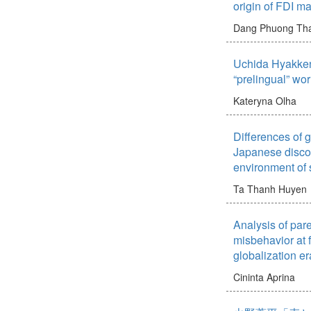
origin of FDI ma
Dang Phuong Th
Uchida Hyakken'
“prelingual” wor
Kateryna Olha
Differences of g
Japanese discou
environment of 
Ta Thanh Huyen
Analysis of par
misbehavior at f
globalization er
Cininta Aprina