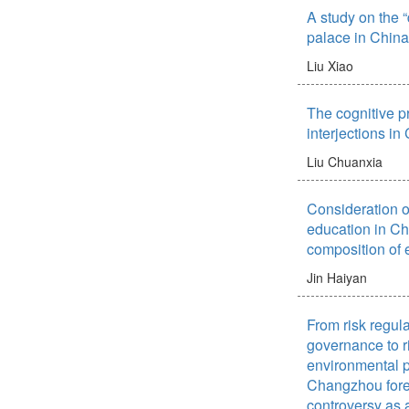
A study on the “
palace in China
Liu Xiao
The cognitive p
interjections i
Liu Chuanxia
Consideration o
education in Ch
composition of 
Jin Haiyan
From risk regula
governance to 
environmental p
Changzhou fore
controversy as 