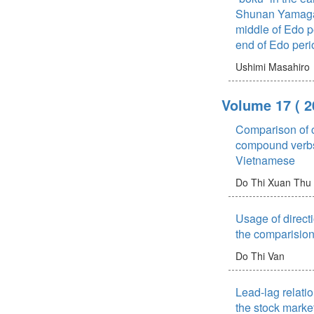
Shunan Yamagat
middle of Edo p
end of Edo peri
Ushimi Masahiro
Volume 17
( 2
Comparison of c
compound verbs
Vietnamese
Do Thi Xuan Thu
Usage of directi
the comparision
Do Thi Van
Lead-lag relat
the stock market