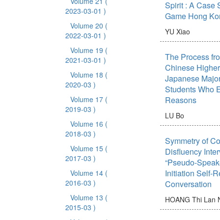
Volume 21
(
Spirit : A Case
2023-03-01 )
Game Hong Kong
Volume 20
(
YU Xiao
2022-03-01 )
Volume 19
(
The Process fro
2021-03-01 )
Chinese Higher 
Volume 18
(
Japanese Major
2020-03 )
Students Who En
Volume 17
(
Reasons
2019-03 )
LU Bo
Volume 16
(
2018-03 )
Symmetry of Co-
Volume 15
(
Disfluency Inte
2017-03 )
“Pseudo-Speaker
Initiation Self-
Volume 14
(
2016-03 )
Conversation
Volume 13
(
HOANG Thi Lan 
2015-03 )