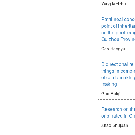
ものについては、
Yang Meizhu
的であるのに対し
とんどの場合に、
Patrilineal conc
としても、元の形
point of inherit
ることが明らかに
on the ghet xan
況を踏まえ、今後
Guizhou Provin
現場で働く日本語
表現をどのように
Cao Hongyu
のかについて、工
れる。
Bidirectional r
things in comb-
of comb-making 
making
Guo Ruiqi
Research on the
originated in Ch
Zhao Shujuan