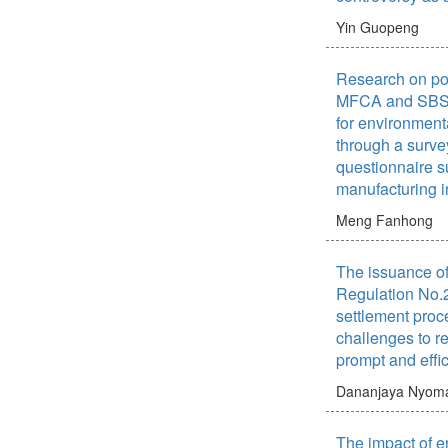
Yin Guopeng
Research on poss
MFCA and SBSC 
for environmen
through a surve
questionnaire s
manufacturing i
Meng Fanhong
The issuance o
Regulation No.
settlement proce
challenges to re
prompt and effic
Dananjaya Nyom
The impact of e