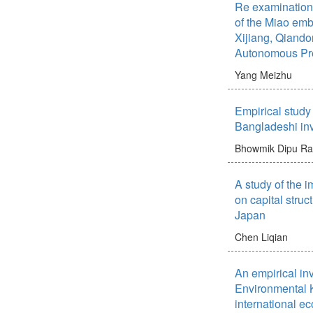
Re examination o
of the Miao embr
Xijiang, Qiand
Autonomous Pre
Yang Meizhu
Empirical study 
Bangladeshi in
Bhowmik Dipu Ra
A study of the i
on capital struc
Japan
Chen Liqian
An empirical inv
Environmental 
international e