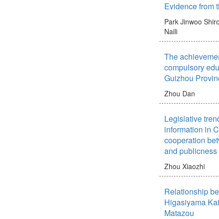
Evidence from 
Park Jinwoo
Shir
Naili
The achievement
compulsory educ
Guizhou Provin
Zhou Dan
Legislative tren
information in C
cooperation bet
and publicness 
Zhou Xiaozhi
Relationship b
Higasiyama Kai
Matazou