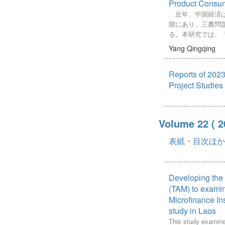
ことが分かった。
Product Consu
education, our dep
先行研究で既に指
師からの評価をも
model is specifical
近年、中国経済は
りを持つが，残る
とともに、アンケ
recognize students’
階にあり、三農問
稿による新たな発
手教師が、総合的
in real-time, which i
る。本研究では、
意識や総合的な学
comprehensively a
三農問題の解決策
Yang Qingqing
面における「協働
engagement in the 
合が全国平均を上
イメージや方略を
accordingly adjusti
額で全国1位の山
かについて把握し
Reports of 2023
strategies. Experim
費の経済効果とそ
意義について分析
that our model ach
消費が地域経済に
Project Studies
ールは、若手教師
accuracy of 89.7% 
分析によって考察
質の高い「協働」
scenarios, while ma
る。中国の既存研
確化・具体化し、
false positives and
する際に「買い物
軽減させるための
Volume 22
( 
Overall, this stud
消費内訳を把握す
と、学級の話し合
powerful potential o
る。また、中国で
向性を把握し、授
表紙・目次ほか
cameras with GCNs 
されず、産業構造
高める効果がある
recognition, signif
波及効果の推計は
このことは、先行
the safety and effic
省級行政区におけ
とに導出した理論
as well as the inter
業に及ぼす経済波
Developing the
合い場面を設定す
educational quality
はあまり見受けら
(TAM) to examin
手がかりとなる理
本研究では、中国
Microfinance Ins
を詳細に顕在化し
消費に関するアン
study in Laos
グラムを通して授
特に農産物消費を
して提供した成果
This study examine
把握した。そして