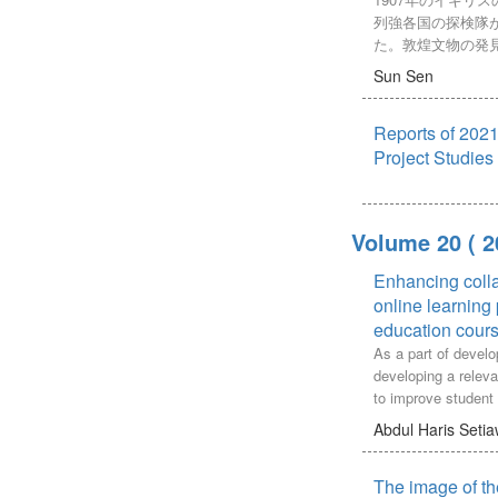
us persuasive inte
「共感」、そして
れているが，時間
列強各国の探検隊
it, this paper will 
た言動を徹底して
から実施回数が制
た。敦煌文物の発
arguing the cause
ティとの面接を行
い．この合同授業
煌学」「西域熱」
failed and stagnant 
Sun Sen
を作成し、実施し
の勢いで進歩してい
を集めてきた。仏
finally reach an ar
る、②帰宅準備行
た遠隔合同授業の
い間にわたってスタ
industrialization vi
以上の2点の支援
育実践が進められ
Reports of 2021
of Desert Cath
candidate.
ンサルティとの小
研究では，小規模
敦煌資料を耽読し
Project Studies
ンサルティの支援
る遠隔合同授業を
みた。本論は武田
フィードバックを
学習活動と教員の
として、日本近代
にコンサルティの
めの遠隔合同授業
る「武田泰淳コレ
告会において、コ
Volume 20
( 
る．具体的には，
表資料を参考にし
に対して肯定的な
問題や，対面遠隔
唯一の敦煌題材小
Enhancing coll
よう依頼した。そ
ら遠隔合同授業を
を整理し武田の英
はクライアントへ
online learning 
まえて，ビデオコ
典拠と小説との比
ることができ、こ
education cour
や遠隔合同授業を
と」、「人物ごと
トのスムーズな帰
授業支援機能を有
As a part of devel
つの方面から武田
ようになった。ま
プリ」をアジャイ
developing a releva
胎」の方法（典拠
身の業務や支援に
実装した．さらに
to improve student 
た。
発言が連発するよ
リ」の操作・機能
industry requiremen
Abdul Haris Seti
離職の意向を取り
を整理して，改善
to enhance collabo
動コンサルテーシ
報告する．
construction drawi
行動上の課題解決
The image of th
blended online lear