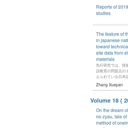
Reports of 2019 
studies
The feature of 
in japanese nat
toward technica
site data from s
materials
先行研究では、技
語教育の問題点の
えられている日本
ている日本語と相
Zhang Xuepan
ている。しかし、
で相違しているの
Volume 18
( 2
は明らかにされて
作業現場で日本人
On the dream o
解するためには、
no-zyau, tale of
徴から、文末表現
せないと考えられ
method of onei
には、「発話の機