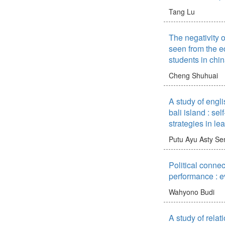
いた学習目標なら
and developing the
いと考えられる。
Tang Lu
further evaluation.
The negativity 
seen from the ed
students in chi
Cheng Shuhuai
A study of engl
bali island : sel
strategies in le
Putu Ayu Asty Sen
Political conne
performance : e
Wahyono Budi
A study of relat