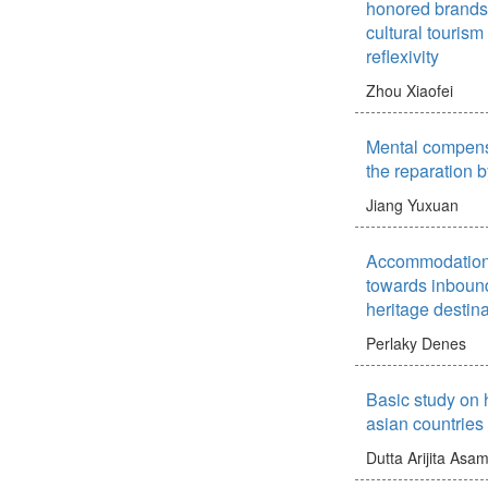
honored brands 
cultural tourism
reflexivity
Zhou Xiaofei
Mental compens
the reparation b
Jiang Yuxuan
Accommodation’s
towards inbound
heritage destin
Perlaky Denes
Basic study on 
asian countries
Dutta Arijita
Asam