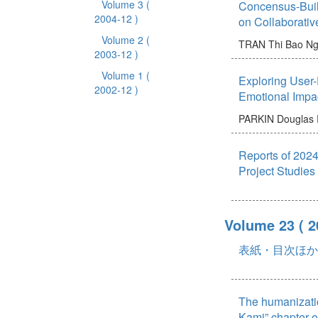
Volume 3
(
Concensus-Buil
2004-12 )
on Collaborativ
Volume 2
(
TRAN Thi Bao N
2003-12 )
Volume 1
(
Exploring User-
2002-12 )
Emotional Impa
PARKIN Douglas 
Reports of 2024
Project Studies
Volume 23
( 
表紙・目次ほか
The humanizatio
Kami” chapter of