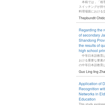
research involved q
本稿では，「相手
説上の異世界）に
interviews, and rec
スイッチングが持
宮妃という社会的
Javanese conversa
料理場面における
れること。その際
findings indicate t
使用をもとに検討
して仲忠と恋歌を
Thepbundit Chid
participants believ
ングとは，複数言
ゲームを楽しむこ
preservation of th
の中で二つ以上の
恋愛感情が芽生え
identity, signs are 
Regarding the r
指す。コードスイ
ある東宮に対し、
potential erosion o
関して，もっとも
of secondary J
じ始め、より人間
people’s identity, pa
のは，話者の言語
Shandong Provin
ていくこと、など
quality of languag
うことである。そ
the results of q
participants. The p
力を持つと目され
high school pri
Javanese people’s i
の場の共通言語へ
中等日本語教育は
to the Javanese la
が焦点化される。
おける重要な要素
attitudes, emphasiz
研究におけるこの
の中等日本語教育
action to protect it.
らの研究の多くが（大
学校や高校の日本
research can inform
Guo Ling ling
Zha
2001; Hamdan
れてきた。また、2
language education,
ケーションにおけ
得のため大学入試
the development of
い場面（教室など
Application of
択する学生が急増
preservation and pr
きた結果であると
して、山東省の中
Recognition wi
稿で分析対象とし
発展を遂げてきた。
Networks in Eld
語・言語外の）資
2024年にかけて
Education
は，自身の母語や
の「新題型」など
This study explores
いて表現すること