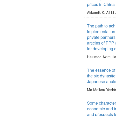
prices in China 
Akkemik K. Ali
Li 
The path to achi
implementation
private partner
articles of PPP
for developing 
Hakimee Azimull
The essence of
the six dynastie
Japanese ancien
Ma Meikou
Yoshi
Some characteri
economic and tr
and prospects f