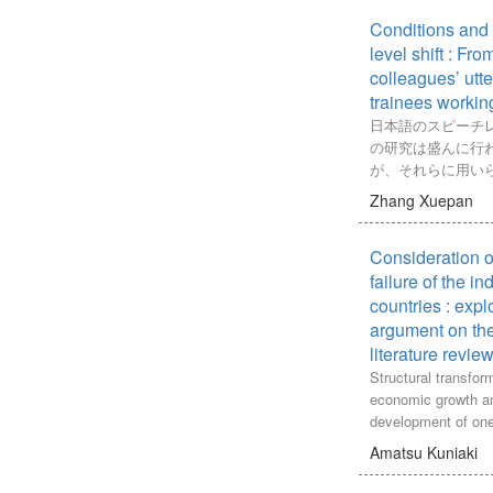
本研究では、この
較すると、製薬・
見をふまえ、「総
そして「分別行動
目して、山西省を
少なく、生業とし
Conditions and 
び」の特質を整理
を持つことが示さ
げ、政策効果を実
摘することができ
った。とりわけ、
level shift : Fr
計学的要因として
的に、２つの仮説
おいて1970年代
colleagues’ utt
居住年数、居住地
支援政策が経済成
ィープラーニング
分別行動へ影響す
trainees working
ある。第二は、支
が考える「深い学
また、こうした結
日本語のスピーチ
促進できることであ
「ディープラーニ
の参加率を高める
の研究は盛んに行
研究手法を用い、
どちらも真正の課
ョッピングサイト
が、それらに用い
全国の非資源都市
い、それらの課題
関する知識の情報
初対面かのような
ッチングした。そ
Zhang Xuepan
で、自己肯定感や
な提案を行った。
室における教師と
データで、政策効
という類似性を有
は、前もってセリ
を検証した。その
になった。また、
Consideration 
のなど、特定の条
省の経済成長を促
視されてきた「レ
のものが多い。ま
failure of the in
た。また、産業高
概念は、「総合」
は、取り上げられ
countries : explo
ている。さらに、
付けて学術的に検
り、技能実習生に
argument on the 
レードオフの関係
め、「レスポンシ
ぶ限り見当たらな
literature revie
工業に比べて、環
び」の関係をとら
能実習生を対象と
業を発展させるこ
Structural transfor
中で、「総合」で
じた自然会話に注
むことが示唆され
economic growth a
を現す鍵となる概
指示が多く、かつ
財政支出が正の効
development of one
「折り合い」「手
をフィールドとし
型都市と資源型都
Industrialization pl
とを導出した。加
Amatsu Kuniaki
れた日本人同僚の
重要なことから、
its engine. However,
難で不確実、複雑
その結果、1）朝
ないことがわかっ
countries succeeded
予測される中で求