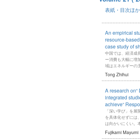
売者・売子の3つ
上海市の市民への
表紙・目次ほか
は売薬営業者しか
調査を実施し、この
められた。しかし
回答をもとに分析
てて提出した誓約
アンケート調査の
約書」からは売子
と5人の市民への
An empirical stu
かつ製薬をしてい
調査票の内容と妥
resource-based
売子自身が製薬す
分析には因子分析
case study of s
の仕方をそのまま
イニ乗検定を用い
中国では、経済成
能性があるものの
える規定因を特定
ー消費も大幅に増
行われていたもの
人規範」（ゴミを
域はエネルギーの
このように、法令
態度）、「分別行
国の工業の支えと
薬を行ったメリッ
Tong Zhihui
（分別にかかる手
と考えられる。し
か。求菩提山には
価）が分別行動に
り、資源枯渇や産
した資料がないた
ことが分かった。
A research on“ D
況などの問題が出て
のの地理的に近く
はごみ問題に関す
した「全国資源型
integrated studie
台系の修験の山で
属認知、そしてご
（2013-2020
用いて検討した。
achieve“ Respon
よって形成される
エネルギー及び環
疵薬を1912年（明治
「深い学び」を展
さらに、外的要因
の支援政策を打ち
（大正15）まで製
を具体化せずには
価」（分別政策執
産業構造の多様性
ている。さらに同
は向かいにくい。
ゴミ問題の認知」
ラスター化を通じ
計簿』を検討する
の総合的な学習の
行動を取るために
Fujikami Mayumi
造転換を求めた。
入があったことが
と表記）を巡る議
の有無についての