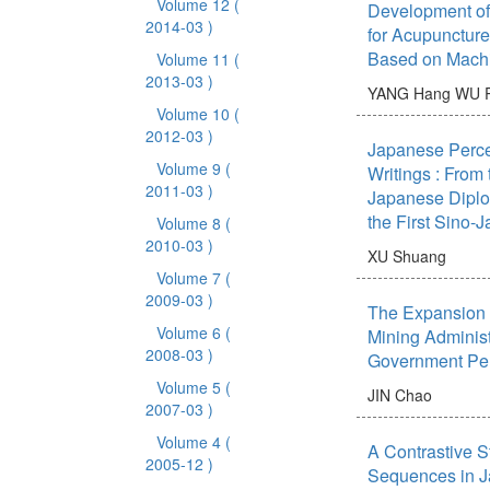
Volume 12
(
Development of 
2014-03 )
for Acupunctur
Based on Machi
Volume 11
(
2013-03 )
YANG Hang
WU 
Volume 10
(
2012-03 )
Japanese Percep
Volume 9
(
Writings : From
2011-03 )
Japanese Diplom
the First Sino-
Volume 8
(
2010-03 )
XU Shuang
Volume 7
(
2009-03 )
The Expansion 
Volume 6
(
Mining Administ
2008-03 )
Government Pe
Volume 5
(
JIN Chao
2007-03 )
Volume 4
(
A Contrastive S
2005-12 )
Sequences in 