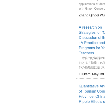
は勢いを失ってい
applications of de
わざ「相手の言語
の中等日本語教育
with Graph Convolu
グするという現象
を明らかにするた
(GCN) for action re
る。
Zhang Qingqi
Wu
である教員と生徒
critical domains: e
本稿の目的は，コ
程の開設と管理に重
education. We harne
おける言語比重が
校の管理職を対象
A research on 
of depth cameras to
て，「相手の言語
行った。
temporal features, 
Strategies for “
ングが，なぜ，ど
結果を通して、ま
GCN algorithm, to 
Discussion of th
ようなやり取りの
施されている中等
capable of accurat
らかにすることで
: A Practice and
色校・重点校の建
classifying human a
タビューを通して
Programs for Y
点などといった教
care, our model is 
コードスイッチン
Teachers
価されていること
on detecting and an
る。
総合的な学習の時
在直面している困
are crucial for enh
分析においては，
おける「協働」の
局の支援不足、教
supporting the inde
プで料理する場面
師の経験則に基づ
が挙げられ、これ
individuals. Experi
「相手の言語」使
く、暗黙知のまま
発展の制約要因と
Fujikami Mayumi
demonstrate that o
し，発話だけでな
そこで本研究では
に、ほとんどの管
based action recog
動，場の状況等を
の時間の話し合い
政策を楽観的に把
an impressive aver
内容や受け取られ
Quantitative An
の質を高めるため
中学校からの日本
96.3% in fall detect
た。
略を獲得し、それ
of Tourism Con
もに、各学校の日
scenarios, while al
その結果，「相手
に活用することを
展のために、中長
Province, China
rates of false posit
スイッチングが持
援ツールを作成し
どの進路を切り開
Ripple Effects o
negatives. In the r
挙げることができ
用いた研修プログ