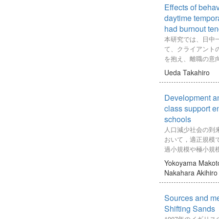
寧体を基調として
Effects of behav
did not. When we c
検討し、改めて「
場の発話場面は普
manufacturing val
daytime temporar
の重要性を位置付
る。2）先行研究
MVA/GDP） between
had burnout tend
存在や「協働」が
ないが、本研究で
and failed or stagn
件となることを導
本研究では、日中
おけるダウンシフ
variations of those 
合」の先行実践に
て、クライアント
りで、念を押す時
observed. Even amo
ビリティ」を果た
を抱え、離職の意
する時」、普通体
countries, their pat
していくために、
サルティに対して
プシフトとして、
Ueda Takahiro
This paper is very 
して、どのような
ンを実施した。研
「相手に同意・共
failures and stagnat
くことをねらい、
ィは、自身の業務
の作業が終了時の
industrialization s
Development and
われてきたのかに
な発言が多く見受
る時」にもスピー
and Egypt, in which
検討を通して、「
自信を失っている
class support en
された。3）機能
MVA/GDP went down
的な学び」は、「
宅準備行動に滞り
schools
識、待遇標識と心
economic, social an
度化を目指して設
トへの支援に頭を
人口減少社会の到
分類できる。さら
long stagnation was
化」は「対象や課
離職意向も示して
おいて，適正規模
ルシフトには一回
subsequent periods.
分や自分のあり方
行自体に嫌悪感を
過小規模や極小規
のがあり、場面に
that that pattern ha
化、「方略の高度
れ、少しでも不安
ある．このような
ていることが判明
Yokoyama Makot
with ambitious indus
本質への迫り方」
った場合は、支援
やかな指導等が行
Nakahara Akihiro
embarked on by the
の向き合い方」の
まう可能性があっ
が固定化しがちで
policy makers in a
とが明らかになっ
ントは、面接回数
や考え方に触れる
meet the reality of
ライアントの行動
Sources and me
等，教育上の課題
sector. Against tha
い等、コンサルテ
決策の１つとして
Shifting Sands
extent can the exist
よう配慮を行った
1つの学校に集ま
1907年のイギリ