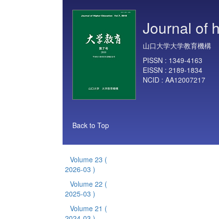
Journal of 
山口大学大学教育機構
PISSN :
1349-4163
EISSN :
2189-1834
NCID :
AA12007217
Back to Top
Volume 23
(
2026-03 )
Volume 22
(
2025-03 )
Volume 21
(
2024-03 )