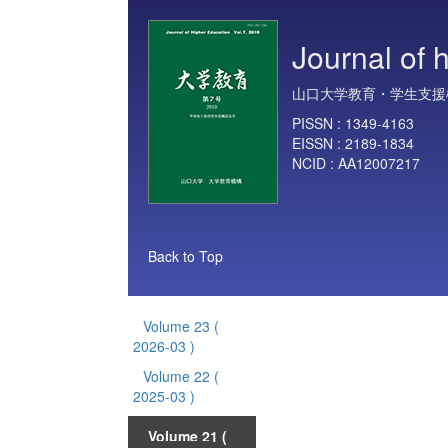
Journal of 
山口大学教育・学生支援
PISSN :
1349-4163
EISSN :
2189-1834
NCID :
AA12007217
Back to Top
Volume 23
(
2026-03 )
Volume 22
(
2025-03 )
Volume 21
(