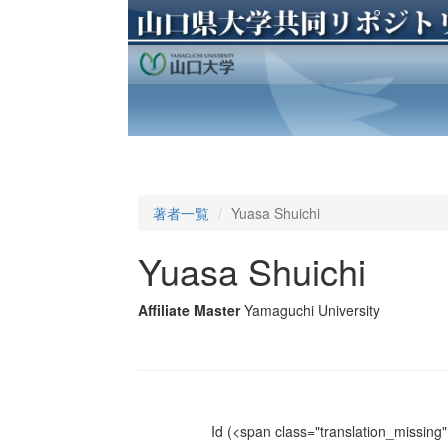
著者一覧
Yuasa Shuichi
Yuasa Shuichi
Affiliate Master
Yamaguchi University
Id
(<span class="translation_missing" 