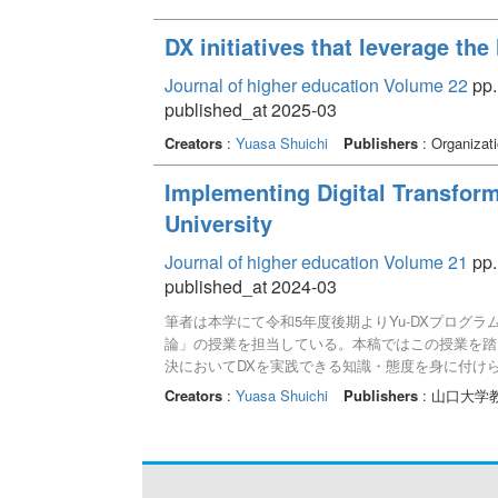
DX initiatives that leverage the 
Journal of higher education Volume 22
pp.
published_at 2025-03
Creators
:
Yuasa Shuichi
Publishers
: Organizati
Implementing Digital Transfor
University
Journal of higher education Volume 21
pp.
published_at 2024-03
筆者は本学にて令和5年度後期よりYu-DXプログ
論」の授業を担当している。本稿ではこの授業を踏
決においてDXを実践できる知識・態度を身に付け
に、コンセプチュアルスキル（概念化能力）を高め
Creators
:
Yuasa Shuichi
Publishers
: 山口大学
今後の取り組み課題を論述する。なお、DXはDigital 