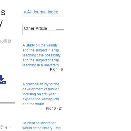
ms
All Journal Index
y
Other Article
ルの課題
A Study on the validity
and the subject in a flip
teaching : the possibility
and the subject of a flip
teaching in a university
PP. 1 - 9
A practical study for the
development of rubric :
focusing on first-year
experience Yamaguchi
and the world
PP. 10 - 21
Student collaboration
ティ・
works at the library，the