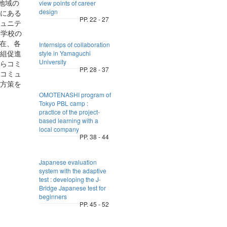
地域の
view points of career
design
にある
PP. 22 - 27
ュニテ
中学校の
現在、各
Internsips of collaboration
組促進
style in Yamaguchi
University
らコミ
PP. 28 - 37
コミュ
方策を
OMOTENASHI program of
Tokyo PBL camp :
practice of the project-
based learning with a
local company
PP. 38 - 44
Japanese evaluation
system with the adaptive
test : developing the J-
Bridge Japanese test for
beginners
PP. 45 - 52