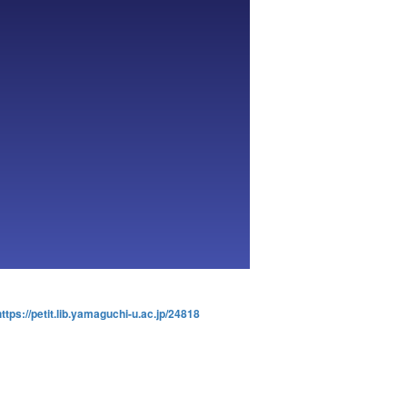
https://petit.lib.yamaguchi-u.ac.jp/24818