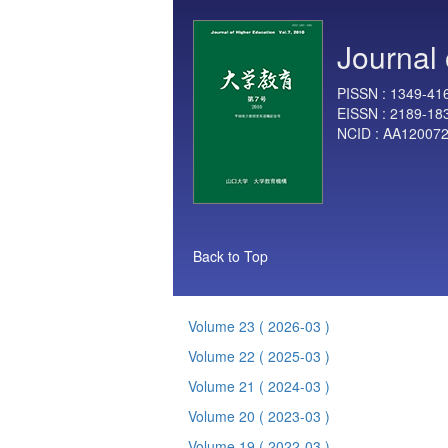
Journal 
PISSN :
1349-41
EISSN :
2189-18
NCID :
AA12007
Back to Top
Volume 23
( 2026-03 )
Volume 22
( 2025-03 )
Volume 21
( 2024-03 )
Volume 20
( 2023-03 )
Volume 19
( 2022-03 )