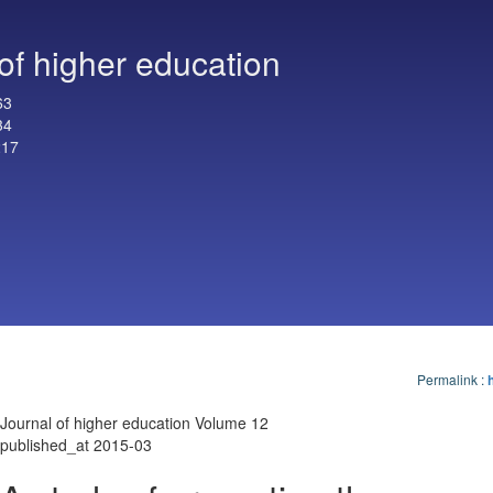
of higher education
63
34
217
Permalink
:
Journal of higher education Volume 12
published_at 2015-03