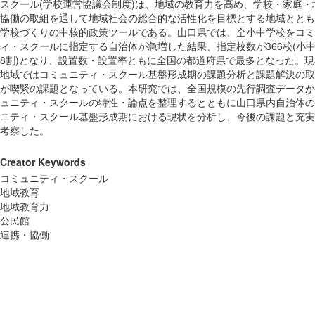
スクール(学校運営協議会制度)は、地域の教育力を高め、学校・家庭・
協働の取組を通して地域社会の総合的な活性化を目標とする地域ととも
学校づくりの中核的政策ツールである。山口県では、全小中学校をコミ
ィ・スクールに指定する自治体が急増した結果、指定校数が366校(小
8割)となり、設置数・設置率ともに全国の都道府県で最多となった。
地域ではコミュニティ・スクール基盤形成期の課題分析と課題解決の取
が喫緊の課題となっている。本研究では、全国規模の先行調査データか
ュニティ・スクールの特性・論点を整理するとともに山口県内自治体の
ニティ・スクール基盤形成期における現状を分析し、今後の課題と充実
考察した。
Creator Keywords
コミュニティ・スクール
地域教育
地域教育力
公民館
連携・協働