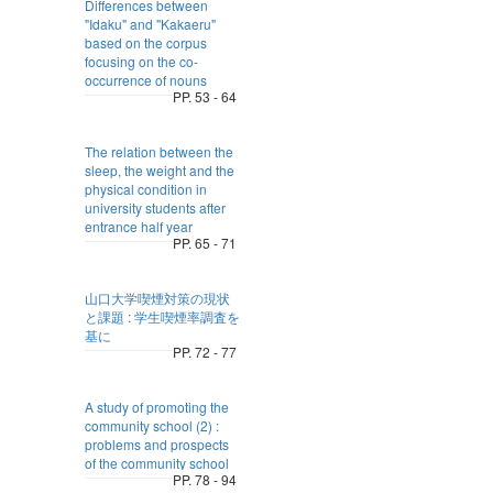
Differences between
"Idaku" and "Kakaeru"
based on the corpus
focusing on the co-
occurrence of nouns
PP. 53 - 64
The relation between the
sleep, the weight and the
physical condition in
university students after
entrance half year
PP. 65 - 71
山口大学喫煙対策の現状
と課題 : 学生喫煙率調査を
基に
PP. 72 - 77
A study of promoting the
community school (2) :
problems and prospects
of the community school
PP. 78 - 94