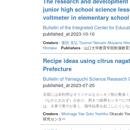
The research and development o
junior high school science lesso
voltmeter in elementary school
Bulletin of the Integrated Center for Edu
published_at 2023-10-10
Creators
:
栗田 克弘
Tsumori Narushi
Akiyama Hiro
Hirotake
Publishers
: 山口大学教育学部附属教
Recipe ideas using citrus nagat
Prefecture
Bulletin of Yamaguchi Science Research 
published_at 2023-07-20
全国には未利用なオリジナルなカンキツ類が数多く
（ながとおおず）があり、柑きつ振興センターに1
は、大果で果汁が多く、隔年結果を起こしにくいな
未利用カンキツについて、その価値や有用性などの
Creators
:
Morinaga Yae
Goto Yoshiko
Okazaki Yos
長門大酢の特徴を生かした料理や菓子、調味料の材
研究センター
検討した。 香酸カンキツの長門大酢は上品で爽やか
（9.4%）、糖酸比（1.97）を示した。一般加