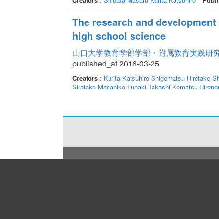
Creators
:
Shibata Masaru
Kurita Katsuhiro
Publi
The research and development f
high school science
山口大学教育学部学部・附属教育実践研究紀要 
published_at 2016-03-25
Creators
:
Kurita Katsuhiro
Shigematsu Hirotake
Sh
Siratake Masahiko
Funaki Takashi
Komatsu Hironor