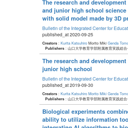
The research and development I
域を代表する農産物でありながら現在では入手困難
and junior high school science
源」を掘り起こし、復活させることができることを
with solid model made by 3D pr
Bulletin of the Integrated Center for Edu
published_at 2020-09-25
Creators
:
Kurita Katsuhiro
Morito Miki
Genda Tom
Publishers
: 山口大学教育学部附属教育実践総合
The research and development f
junior high school
Bulletin of the Integrated Center for Edu
published_at 2019-09-30
Creators
:
Kurita Katsuhiro
Morito Miki
Genda Tom
Publishers
: 山口大学教育学部附属教育実践総合
Biological experiments combine
ability to utilize information to
integrating AI algorithms to bi