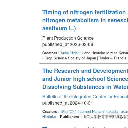
Timing of nitrogen fertilization
nitrogen metabolism in senesci
aestivum L.)
Plant Production Science
published_at 2025-02-06
Creators
:
Araki Hideki
Ueno Hirotaka Mizuta Keis
: Crop Science Society of Japan | Taylor & Francis
The Research and Development 
and Junior high school Science
Dissolving Substances in Wate
Bulletin of the Integrated Center for Edu
published_at 2024-10-31
Creators
:
栗田 克弘
Tsumori Narushi
Takeda Takas
Hirotake
Publishers
: 山口大学教育学部附属教