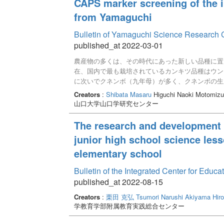
CAPS marker screening of the i
門大酢ポン酢および長門大酢のはちみつ漬けのレシ
from Yamaguchi
して、長門大酢ゼリー、長門大酢のレアチーズケー
り、飲食店でも利用可能な料理として、鶏の唐揚げ
Bulletin of Yamaguchi Science Research 
ーモンのヴァプール クリームソースおよび生搾り
published_at 2022-03-01
とができるレシピである。これらの料理から、長門
が分かった。今後、より幅広いライフステージの人
農産物の多くは、その時代にあった新しい品種に置
育や未利用の農産物の掘り起こしが可能性であるこ
在、国内で最も栽培されているカンキツ品種はウン
に次いでクネンボ（九年母）が多く、クネンボの生産
nobilis varkunep)の名前を知る人もほと
Creators
:
Shibata Masaru
Higuchi Naoki Motomizu 
ない。このカンキツは、江戸から明治期の食文化を
山口大学山口学研究センター
交流などを知ることができる貴重な食材の一つなっ
県内の品種不明のカンキツからクネンボのスクリー
The research and development o
載されたカンキツの地理情報や史料、気象条件などか
junior high school science lesso
ーであるCAPS（Cleaved Amplified Poly
術総合研究機構）で保存されているクネンボ（NIAS Ge
elementary school
のゲノムDNA の多型を比較することでクネンボの
Bulletin of the Integrated Center for Edu
る7 種のCAPS からなる最少マーカーセットを
別させるために5CAPS を加えたマーカーセット
published_at 2022-08-15
ンボを見出すことはできなかった。特に萩地域では
Creators
:
栗田 克弘
Tsumori Narushi
Akiyama Hiro
藩家臣の屋敷跡地や植栽図で200 年以内に確実に
学教育学部附属教育実践総合センター
はできなかった。一方、宗像大社の祭事で用いられ
結果は、ゲノムサイエンスにより、今まで曖昧であ