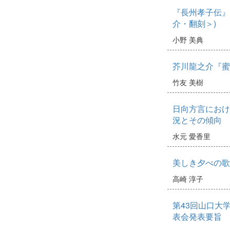
『長州孝子伝』
介・翻刻＞)
小野 美典
芥川龍之介『蜜
竹友 美樹
日向方言におけ
況とその傾向
水元 愛香里
美しき夕べの歌
高崎 淳子
第43回山口大
表会発表要旨