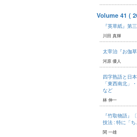
Volume 41
( 
『英草紙』第三
川田 真輝
太宰治『お伽草
河原 優人
四字熟語と日本
「東西南北」・
など
林 伸一
『竹取物語』〔
技法 : 特に「
関 一雄