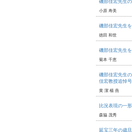
磯部佳宏先生の
小原 寿美
磯部佳宏先生を
徳田 和世
磯部佳宏先生を
菊本 千恵
磯部佳宏先生の
佳宏教授追悼号
黄 潔
楊 燕
比況表現の一形
森脇 茂秀
延宝三年の歳旦