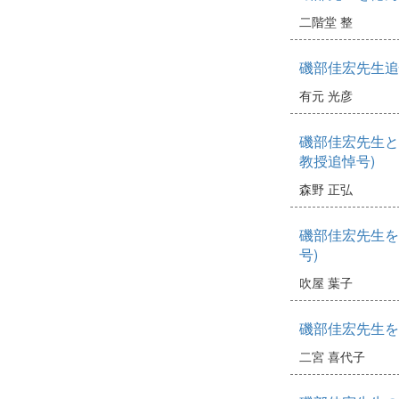
二階堂 整
磯部佳宏先生追
有元 光彦
磯部佳宏先生と
教授追悼号)
森野 正弘
磯部佳宏先生を
号)
吹屋 葉子
磯部佳宏先生を
二宮 喜代子