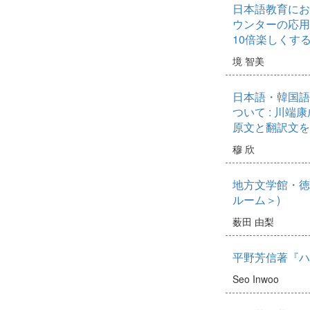
日本語教育にお
ウンターの応用
10倍楽しくす
境 智美
日本語・韓国語
ついて : 川
原文と翻訳文を
穆 欣
地方文学館・徳
ルーム＞)
薮田 由梨
平野芳信著『ハ
Seo Inwoo