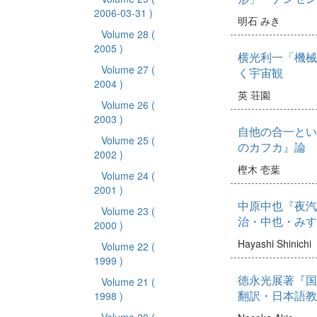
2006-03-31 )
明石 みき
Volume 28
(
2005 )
横光利一「機械
Volume 27
(
く宇宙観
2004 )
英 荘園
Volume 26
(
2003 )
自他の合一とい
Volume 25
(
のカフカ』論
2002 )
樫木 壱葉
Volume 24
(
2001 )
中原中也『夜汽
Volume 23
(
治・中也・みす
2000 )
Hayashi Shinichi
Volume 22
(
1999 )
徳永光展著『国
Volume 21
(
翻訳・日本語教
1998 )