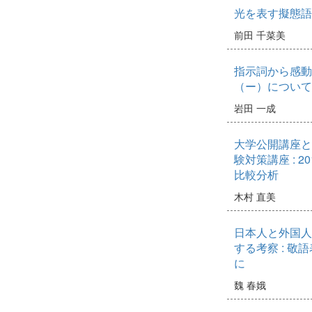
光を表す擬態語
前田 千菜美
指示詞から感動
（ー）について
岩田 一成
大学公開講座と
験対策講座 : 2
比較分析
木村 直美
日本人と外国人
する考察 : 
に
魏 春娥