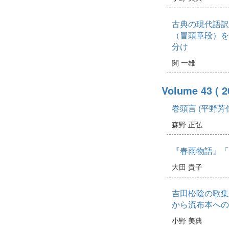
古典の現代語訳試
（冒頭章段）を
分け
関 一雄
Volume 43
( 
巻頭言 (平野
森野 正弘
『春雨物語』「
大田 貴子
吉田松陰の歌集
から流布本への
小野 美典