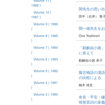
Volume 11
(
1988 )
関先生の思い出
Volume 10
(
田中（石井） 敦
1987 )
Volume 9
( 1986
関一雄先生をお
)
Volume 8
( 1985
Ono Yoshinori
)
Volume 7
( 1984
「勘解由小路」
)
に答えて
Volume 6
( 1983
勘解由小路 承子
)
Volume 5
( 1982
擬古物語の漢語
)
の比較による
Volume 4
( 1981
柚木 靖史
)
Volume 3
( 1980
奈良・平安・鎌
)
情形容詞の多義