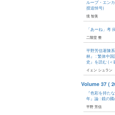
ループ・エンカ
授追悼号)
境 智美
「あーね」考 
二階堂 整
平野芳信著陳系
林』 : 繁体
史』を読む (＜
イェン シュラン
Volume 37
( 
『色彩を持たな
年』論 : 鏡の
平野 芳信