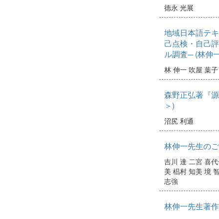
徳永 光展
地域日本語テキ
己点検・自己評
ル調査─ (林伸
林 伸一
吹屋 葉子
森野正弘著『源
＞)
沼尻 利通
林伸一先生のご
吉川 達
二宮 喜代
美
椙村 知美
境 
志強
林伸一先生著作