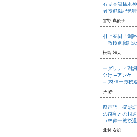
石見高津柿本神
教授退職記念特
雪野 真優子
村上春樹「釧路
一教授退職記念
松島 雄大
モダリティ副詞
分け ─アンケ
─ (林伸一教授
張 静
擬声語・擬態語
の感覚との相違
─(林伸一教授
北村 友紀