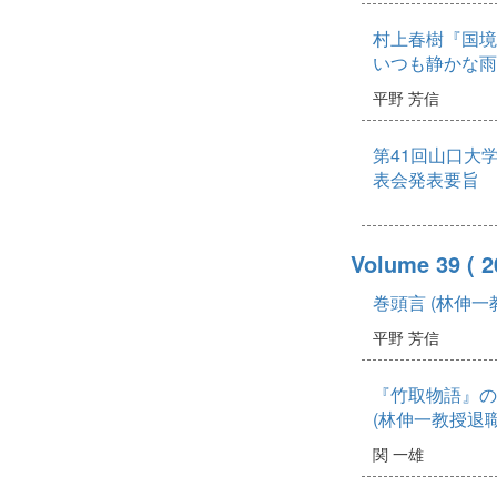
村上春樹『国境
いつも静かな雨
平野 芳信
第41回山口大
表会発表要旨
Volume 39
( 
巻頭言 (林伸
平野 芳信
『竹取物語』の
(林伸一教授退
関 一雄