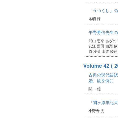
「うつくし」の
本明 緑
平野芳信先生の
武山 恵奈
あざの
友江
薮田 由梨
伊
原 沙英
山道 綾芽
Volume 42
( 
古典の現代語訳
婚〕段を例に
関 一雄
『関ヶ原軍記大
小野寺 光