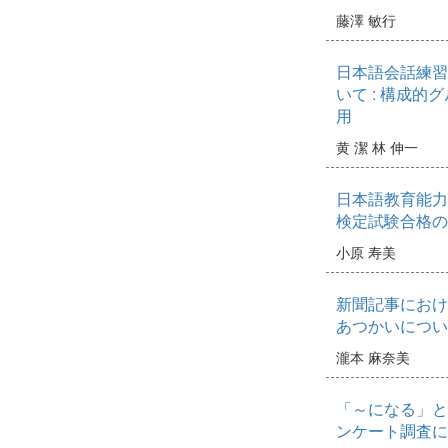
藤澤 敏行
日本語会話練習
いて : 構成
用
黄 潔
林 伸一
日本語教育能力
検定試験合格の
小原 寿美
新聞記事におけ
あつかいについ
瀧本 麻奈美
「～になる」と
ンケート調査に