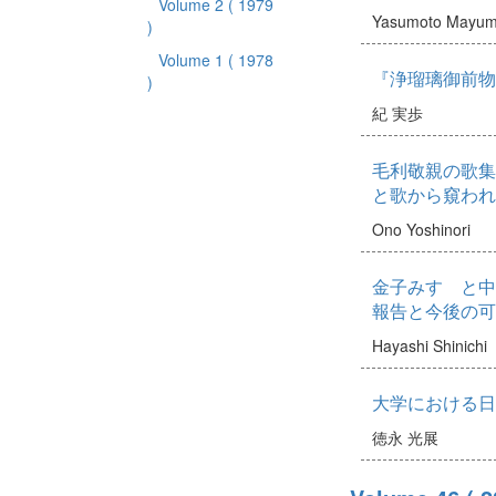
Volume 2
( 1979
Yasumoto Mayum
)
Volume 1
( 1978
『浄瑠璃御前物
)
紀 実歩
毛利敬親の歌集
と歌から窺われ
Ono Yoshinori
金子みすゞと中
報告と今後の可
Hayashi Shinichi
大学における日
徳永 光展