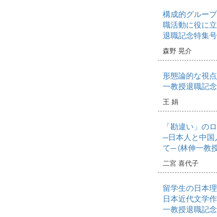
構成的グループ
職活動に役に立
退職記念特集号
森野 晃介
形態論的な視点
一教授退職記念
王 娟
「勘違い」のロ
─日本人と中国
て─ (林伸一教
二宮 喜代子
留学生の日本理
日本近代文学作
一教授退職記念