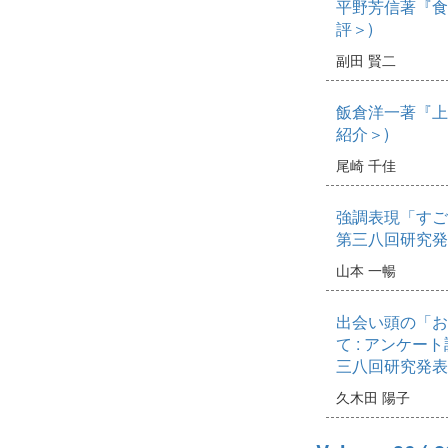
平野芳信著『食
評＞)
副田 賢二
飯倉洋一著『上
紹介＞)
尾崎 千佳
強調表現「すご
第三八回研究発
山本 一暢
出会い頭の「お
て : アンケー
三八回研究発表
久木田 陽子