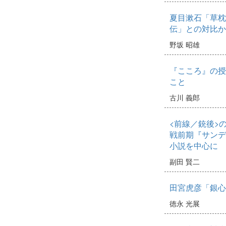
夏目漱石「草枕
伝」との対比か
野坂 昭雄
『こころ』の授
こと
古川 義郎
<前線／銃後>
戦前期『サンデ
小説を中心に
副田 賢二
田宮虎彦「銀心
徳永 光展