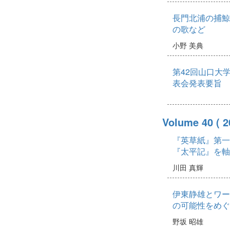
長門北浦の捕鯨
の歌など
小野 美典
第42回山口大
表会発表要旨
Volume 40
( 
『英草紙』第一
『太平記』を軸
川田 真輝
伊東静雄とワー
の可能性をめぐ
野坂 昭雄