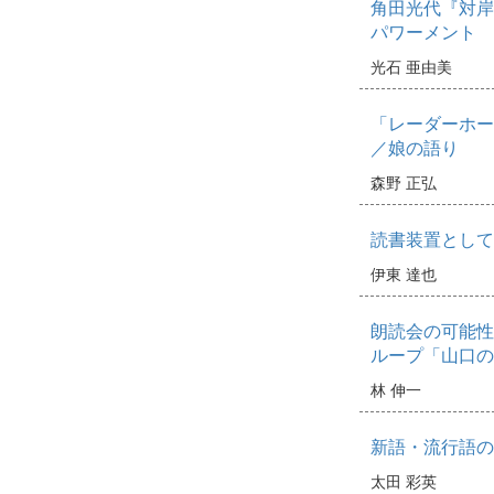
角田光代『対岸
パワーメント
光石 亜由美
「レーダーホー
／娘の語り
森野 正弘
読書装置として
伊東 達也
朗読会の可能性
ループ「山口の
林 伸一
新語・流行語の
太田 彩英