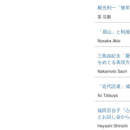
横光利一「無常
英 荘園
「眉山」と戦後
Nosaka Akio
三島由紀夫「憂国
をめぐる表現方
Nakamoto Saori
「近代読者」成
Ito Tatsuya
福田百合子『心
とお話し会から
Hayashi Shinichi