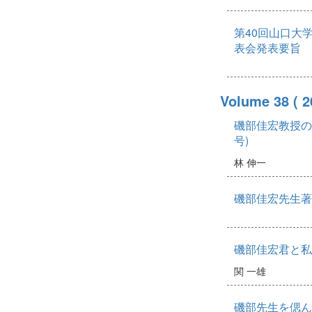
第40回山口大
表会発表要旨
Volume 38
( 
磯部佳宏教授の
号)
林 伸一
磯部佳宏先生著
磯部佳宏君と私
関 一雄
磯部先生を偲ん