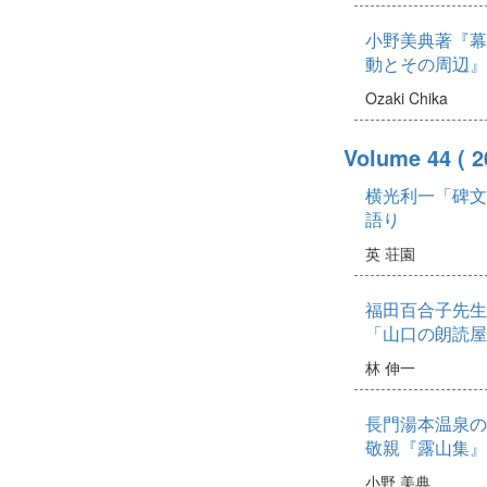
小野美典著『幕
動とその周辺』
Ozaki Chika
Volume 44
( 
横光利一「碑文
語り
英 荘園
福田百合子先生
「山口の朗読屋
林 伸一
長門湯本温泉の
敬親『露山集』
小野 美典