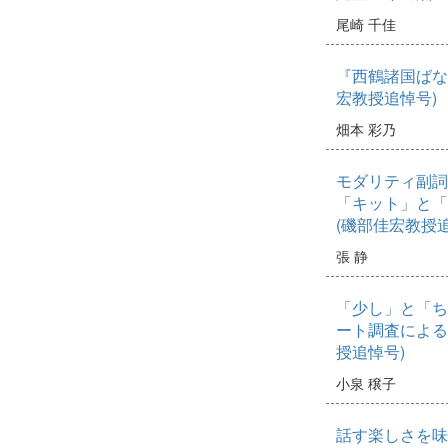
尾崎 千佳
『西鶴諸国ばな
宏教授追悼号)
畑本 彩乃
モダリティ副詞
「キット」と「
(磯部佳宏教授追
張 静
「少し」と「ち
ート調査による
授追悼号)
小泉 穣子
話す楽しさを味