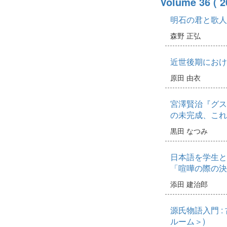
Volume 36
( 
明石の君と歌人
森野 正弘
近世後期におけ
原田 由衣
宮澤賢治『グス
の未完成、これ
黒田 なつみ
日本語を学生と学
「喧嘩の際の決
添田 建治郎
源氏物語入門 :
ルーム＞)