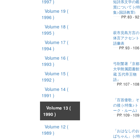
1997 )
短詩系文学の鑑
賞について (<特
Volume 19
(
集>国語教育)
1996 )
PP. 83 - 92
Volume 18
(
1995 )
萩市見島方言の
体言アクセント
Volume 17
(
語彙表
PP. 93 - 106
1994 )
Volume 16
(
弓削繁著『京都
1993 )
大学附属図書館
Volume 15
(
蔵 五代帝王物
1992 )
語』
PP. 107 - 108
Volume 14
(
1991 )
「百首倭歌」そ
の後 (<特集>ト
Volume 13
(
ーク・ルーム)
1990 )
PP. 109 - 109
Volume 12
(
「おはなしのお
1989 )
ばちゃん」 (<特