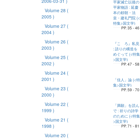
2006-03-31 )
平家滅亡以後の
平家物語 : 延慶
Volume 28
(
本の頼朝・法
2005 )
皇・建礼門院 (<
特集>国文学)
Volume 27
(
PP. 35 - 46
2004 )
Volume 26
(
『こゝろ』私見
2003 )
: 語りの構造を
めぐって (<特集
Volume 25
(
>国文学)
2002 )
PP. 47 - 58
Volume 24
(
2001 )
「佳人」論 (<特
集>国文学)
Volume 23
(
PP. 59 - 70
2000 )
Volume 22
(
「満願」を読ん
1999 )
で : 祈りの詩学
のために (<特集
Volume 21
(
>国文学)
1998 )
PP. 71 - 81
Volume 20
(