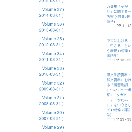
2015-03-01 )
万葉集「そが
Volume 37
(
ひ」に関する一
2014-03-01 )
考察 (<特集>国
語学)
Volume 36
(
PP. 1 - 12
2013-03-01 )
Volume 35
(
中古における
2012-03-31 )
「申さる」とい
う表現 (<特集>
Volume 34
(
国語学)
2011-03-31 )
PP. 13 - 22
Volume 33
(
2010-03-31 )
漢文訓読資料・
和文資料におけ
Volume 32
(
る「情態副詞」
2009-03-31 )
についての一考
察 : 「タガヒ
Volume 31
(
ニ」「かたみ
2008-03-31 )
に」を中心とし
て (<特集>国語
Volume 30
(
学)
2007-03-31 )
PP. 23 - 33
Volume 29
(