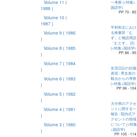
Volume 11
(
一考察 (<特集>
国語学)
1988 )
PP. 70 - 85
Volume 10
(
1987 )
平和和文におけ
Volume 9
( 1986
る推量辞「む
ず」と物語用語
)
「むとす」 (2)
Volume 8
( 1985
(<特集>国語学)
PP. 86 - 95
)
Volume 7
( 1984
女流日記の比喩
)
表現 : 男女差の
Volume 6
( 1983
観点からの考察
(<特集>国語学)
)
PP. 96 - 104
Volume 5
( 1982
)
大分県のアクセ
ントに関する一
Volume 4
( 1981
報告 : 院内式ア
)
クセントの領域
Volume 3
( 1980
について (<特集
>国語学)
)
PP. 105 - 114