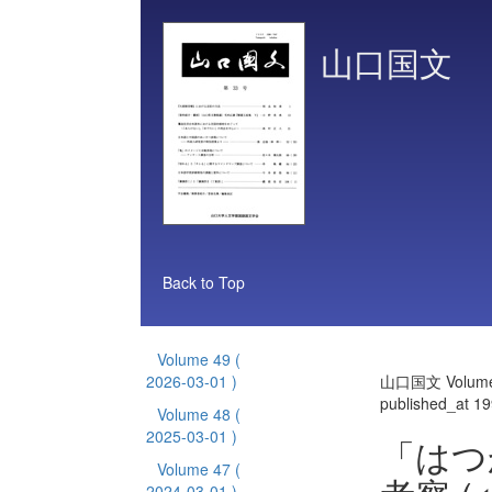
山口国文
Back to Top
Volume 49
(
2026-03-01 )
山口国文 Volume
published_at 1
Volume 48
(
2025-03-01 )
「はつ
Volume 47
(
2024-03-01 )