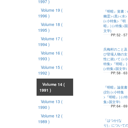
1997 )
Volume 19
(
『明暗』覚書 : 
1996 )
幽霊><黒><水>
(<小特集>『明
Volume 18
(
暗』) (<特集>国
1995 )
文学)
PP. 52 - 57
Volume 17
(
1994 )
呉梅村のこと及
Volume 16
(
び登場人物の女
1993 )
性に就いて (<小
特集>『明暗』)
Volume 15
(
(<特集>国文学)
1992 )
PP. 58 - 63
Volume 14
(
『明暗』論覚書
1991 )
(23) (<小特集
>『明暗』) (<特
Volume 13
(
集>国文学)
PP. 64 - 69
1990 )
Volume 12
(
「はつか(な
1989 )
り)」について