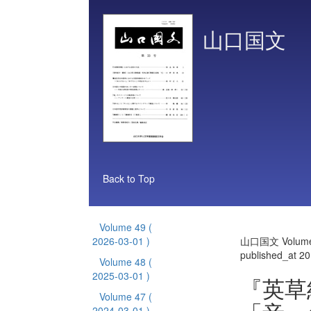
山口国文
Back to Top
Volume 49
(
2026-03-01 )
山口国文 Volume
published_at 2
Volume 48
(
2025-03-01 )
『英草
Volume 47
(
2024-03-01 )