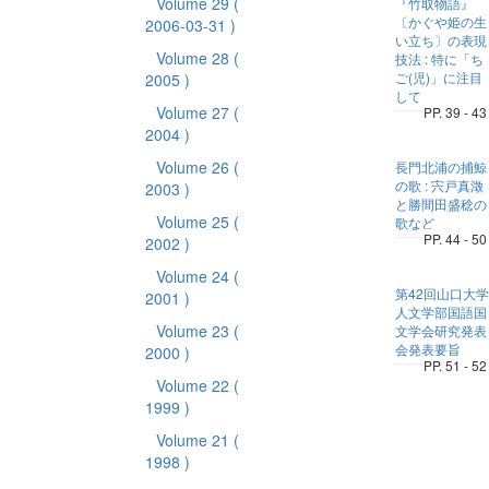
Volume 29
(
『竹取物語』
〔かぐや姫の生
2006-03-31 )
い立ち〕の表現
Volume 28
(
技法 : 特に「ち
ご(児)」に注目
2005 )
して
Volume 27
(
PP. 39 - 43
2004 )
Volume 26
(
長門北浦の捕鯨
の歌 : 宍戸真澂
2003 )
と勝間田盛稔の
Volume 25
(
歌など
PP. 44 - 50
2002 )
Volume 24
(
第42回山口大学
2001 )
人文学部国語国
Volume 23
(
文学会研究発表
会発表要旨
2000 )
PP. 51 - 52
Volume 22
(
1999 )
Volume 21
(
1998 )