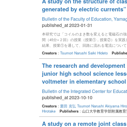
A study on the structure of cl
generated by electric currents”
Bulletin of the Faculty of Education, Yam
published_at 2023-01-31
本研究では「コイルのまき数を変えると電磁石の強
間（45分×２回）の授業（授業①，授業②）を実
結果、授業①を通して、回路に流れる電流について
い状況になり、すべての児童が「コイルのまき数を
Creators
:
Tsumori Narushi
Saiki Hideto
Publishe
えを支持するようになったことが明らかになった。
で児童が支持する考えに違いがある状況から、違い
The research and development o
と、電磁石の強さは強くなる」という考えを支持す
junior high school science lesso
主な要因、授業①と授業②の終了時における支持す
voltmeter in elementary school
Bulletin of the Integrated Center for Edu
published_at 2023-10-10
Creators
:
栗田 克弘
Tsumori Narushi
Akiyama Hiro
Hirotake
Publishers
: 山口大学教育学部附属教
A study on a remote joint class