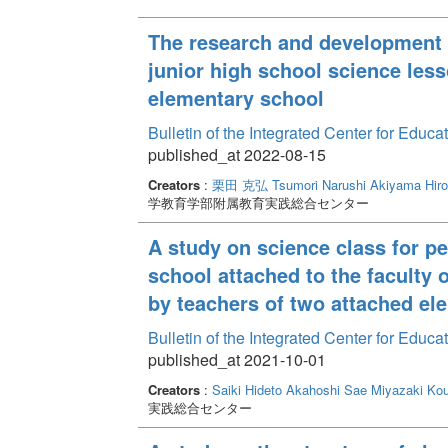
The research and development o
junior high school science lesso
elementary school
Bulletin of the Integrated Center for Edu
published_at 2022-08-15
Creators
:
栗田 克弘
Tsumori Narushi
Akiyama Hiro
学教育学部附属教育実践総合センター
A study on science class for pe
school attached to the faculty 
by teachers of two attached el
Bulletin of the Integrated Center for Edu
published_at 2021-10-01
Creators
:
Saiki Hideto
Akahoshi Sae
Miyazaki Ko
実践総合センター