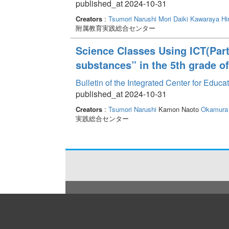
published_at 2024-10-31
Creators
:
Tsumori Narushi
Mori Daiki
Kawaraya Hir
附属教育実践総合センター
Science Classes Using ICT(Part6
substances” in the 5th grade o
Bulletin of the Integrated Center for Edu
published_at 2024-10-31
Creators
:
Tsumori Narushi
Kamon Naoto
Okamura 
実践総合センター