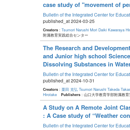
case study of "movement of pe
Bulletin of the Integrated Center for Edu
published_at 2024-03-25
Creators
:
Tsumori Narushi
Mori Daiki
Kawaraya Hir
附属教育実践総合センター
The Research and Development 
and Junior high school Science
Dissolving Substances in Wate
Bulletin of the Integrated Center for Edu
published_at 2024-10-31
Creators
:
栗田 克弘
Tsumori Narushi
Takeda Takas
Hirotake
Publishers
: 山口大学教育学部附属教
A Study on A Remote Joint Clas
: A Case study of “Weather cond
Bulletin of the Integrated Center for Edu