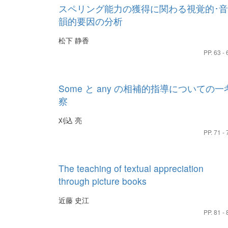
スペリング能力の獲得に関わる視覚的･音
韻的要因の分析
松下 静香
PP. 63 - 
Some と any の相補的指導についての一
察
刈込 亮
PP. 71 - 
The teaching of textual appreciation
through picture books
近藤 史江
PP. 81 - 