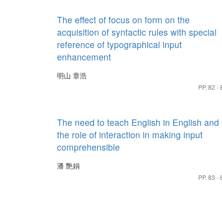
The effect of focus on form on the
acquisition of syntactic rules with special
reference of typographical input
enhancement
明山 章浩
PP. 82 - 
The need to teach English in English and
the role of interaction in making input
comprehensible
潘 艶娟
PP. 83 - 