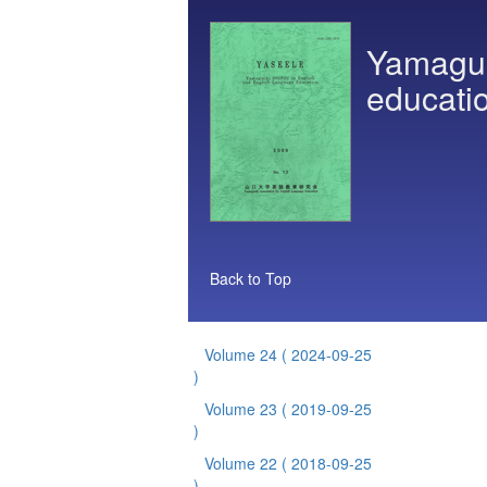
Yamaguc
educati
Back to Top
Volume 24
( 2024-09-25
)
Volume 23
( 2019-09-25
)
Volume 22
( 2018-09-25
)