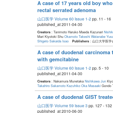
A case of 17 years old boy who
rectal serrated adenoma
山口医学 Volume 60 Issue 1-2
pp. 11 - 16
published_at 2011-04-30
Creators
: Tanimoto Haruko Maeda Kazunari
Nishi
Mari Kiyotoki Shu
Okamoto Takeshi
Watanabe Yus
Shigeto
Sakaida Isao
Publishers
: 山口大学医学
A case of duodenal carcinoma t
with gemcitabine
山口医学 Volume 60 Issue 1-2
pp. 5 - 10
published_at 2011-04-30
Creators
: Nakamura Munetaka
Nishikawa Jun
Kiyo
Takahiro
Sakamoto Kazuhiko
Oka Masaaki
Gondo 
A case of duodenal GIST treate
山口医学 Volume 59 Issue 3
pp. 127 - 132
published_at 2010-06-30