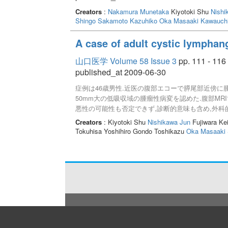
Creators
:
Nakamura Munetaka
Kiyotoki Shu
Nishi
Shingo
Sakamoto Kazuhiko
Oka Masaaki
Kawauchi
A case of adult cystic lymphan
山口医学 Volume 58 Issue 3
pp. 111 - 116
published_at 2009-06-30
症例は46歳男性.近医の腹部エコーで膵尾部近傍に
50mm大の低吸収域の腫瘤性病変を認めた.腹部MR
悪性の可能性も否定できず,診断的意味も含め,外科
は認めなかった.腫瘍は組織学的に嚢胞状リンパ管
Creators
: Kiyotoki Shu
Nishikawa Jun
Fujiwara Ke
が,成人の腸間膜に発生したリンパ管腫はまれである
Tokuhisa Yoshihiro Gondo Toshikazu
Oka Masaaki