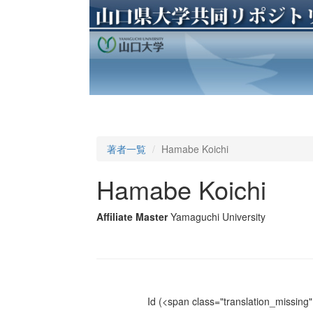
著者一覧
Hamabe Koichi
Hamabe Koichi
Affiliate Master
Yamaguchi University
Id
(<span class="translation_missing" 