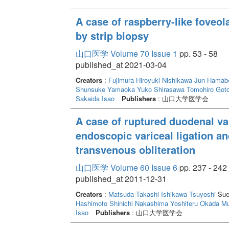
A case of raspberry-like foveo
by strip biopsy
山口医学 Volume 70 Issue 1
pp. 53 - 58
published_at 2021-03-04
Creators
:
Fujimura Hiroyuki
Nishikawa Jun
Hamabe
Shunsuke
Yamaoka Yuko
Shirasawa Tomohiro
Goto
Sakaida Isao
Publishers
: 山口大学医学会
A case of ruptured duodenal va
endoscopic variceal ligation a
transvenous obliteration
山口医学 Volume 60 Issue 6
pp. 237 - 242
published_at 2011-12-31
Creators
:
Matsuda Takashi
Ishikawa Tsuyoshi
Sue
Hashimoto Shinichi
Nakashima Yoshiteru
Okada M
Isao
Publishers
: 山口大学医学会