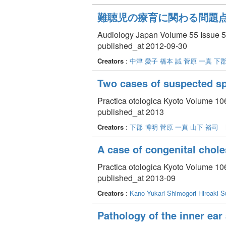
難聴児の療育に関わる問題
Audiology Japan Volume 55 Issue 5 
published_at 2012-09-30
Creators
:
中津 愛子
橋本 誠
菅原 一真
下郡
Two cases of suspected sp
Practica otologica Kyoto Volume 106
published_at 2013
Creators
:
下郡 博明
菅原 一真
山下 裕司
A case of congenital chol
Practica otologica Kyoto Volume 106
published_at 2013-09
Creators
:
Kano Yukari
Shimogori Hiroaki
S
Pathology of the inner ear 