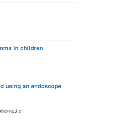
oma in children
ved using an endoscope
鼻咽喉科臨床会