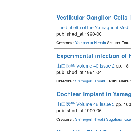
Vestibular Ganglion Cells
The bulletin of the Yamaguchi Medi
published_at 1990-06
Creators
:
Yamashita Hiroshi
Sekitani Toru
Experimental infection of 
山口医学 Volume 40 Issue 2
pp. 181
published_at 1991-04
Creators
:
Shimogori Hiroaki
Publishers
Cochlear Implant in Yamag
山口医学 Volume 48 Issue 3
pp. 103
published_at 1999-06
Creators
:
Shimogori Hiroaki
Sugahara Ka