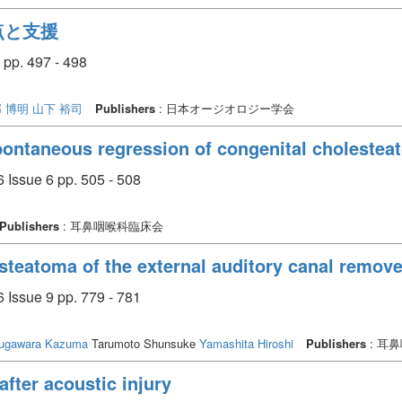
点と支援
pp. 497 - 498
 博明
山下 裕司
Publishers
: 日本オージオロジー学会
ontaneous regression of congenital cholesteat
 Issue 6 pp. 505 - 508
Publishers
: 耳鼻咽喉科臨床会
esteatoma of the external auditory canal remo
 Issue 9 pp. 779 - 781
ugawara Kazuma
Tarumoto Shunsuke
Yamashita Hiroshi
Publishers
: 耳
after acoustic injury