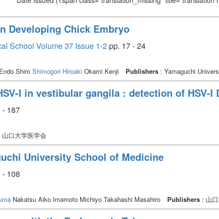
Date Issued
(<span class="translation_missing" title="translation
 in Developing Chick Embryo
cal School Volume 37 Issue 1-2
pp. 17 - 24
 Endo Shiro
Shimogori Hiroaki
Okami Kenji
Publishers
: Yamaguchi Universi
HSV-I in vestibular gangila : detection of HSV-
 - 187
: 山口大学医学会
uchi University School of Medicine
 - 108
zuma
Nakatsu Aiko Imamoto Michiyo Takahashi Masahiro
Publishers
: 山