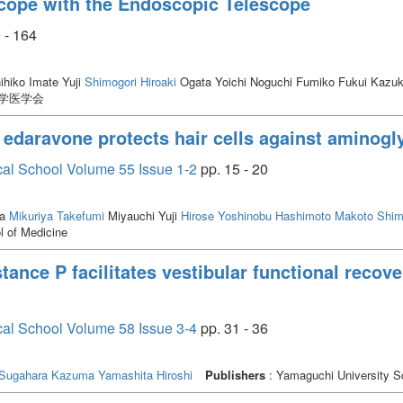
cope with the Endoscopic Telescope
 - 164
hiko Imate Yuji
Shimogori Hiroaki
Ogata Yoichi Noguchi Fumiko Fukui Kazu
大学医学会
 edaravone protects hair cells against aminogly
cal School Volume 55 Issue 1-2
pp. 15 - 20
ma
Mikuriya Takefumi
Miyauchi Yuji
Hirose Yoshinobu
Hashimoto Makoto
Shim
l of Medicine
stance P facilitates vestibular functional reco
cal School Volume 58 Issue 3-4
pp. 31 - 36
Sugahara Kazuma
Yamashita Hiroshi
Publishers
: Yamaguchi University S