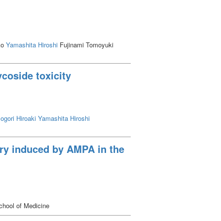
ko
Yamashita Hiroshi
Fujinami Tomoyuki
coside toxicity
ogori Hiroaki
Yamashita Hiroshi
very induced by AMPA in the
chool of Medicine