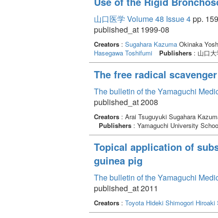
Use of the Rigid Bronchos
山口医学 Volume 48 Issue 4
pp. 159
published_at 1999-08
Creators
:
Sugahara Kazuma
Okinaka Yoshi
Hasegawa Toshifumi
Publishers
: 山口
The free radical scavenger
The bulletin of the Yamaguchi Medi
published_at 2008
Creators
: Arai Tsuguyuki Sugahara Kazu
Publishers
: Yamaguchi University Schoo
Topical application of sub
guinea pig
The bulletin of the Yamaguchi Medi
published_at 2011
Creators
:
Toyota Hideki
Shimogori Hiroaki