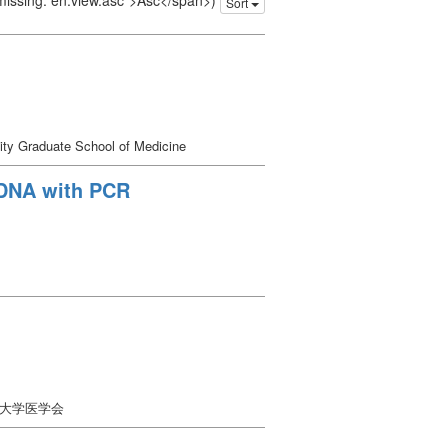
 missing: en.view.asc">Asc</span>)
Sort
ty Graduate School of Medicine
I DNA with PCR
口大学医学会