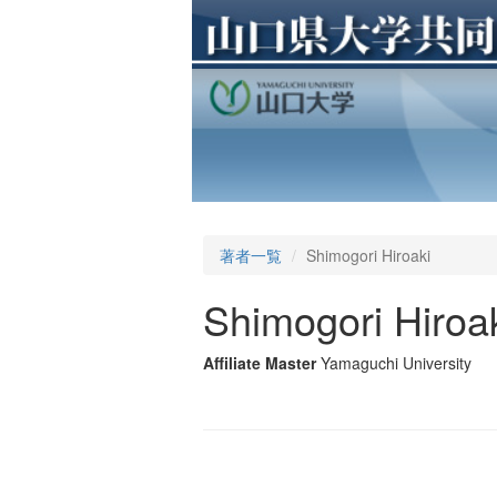
著者一覧
Shimogori Hiroaki
Shimogori Hiroa
Affiliate Master
Yamaguchi University