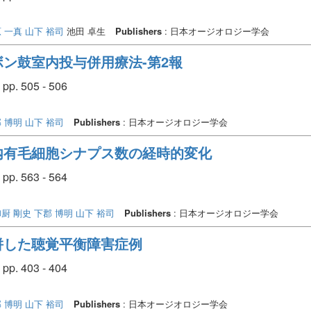
 一真
山下 裕司
池田 卓生
Publishers
: 日本オージオロジー学会
ン鼓室内投与併用療法-第2報
pp. 505 - 506
 博明
山下 裕司
Publishers
: 日本オージオロジー学会
内有毛細胞シナプス数の経時的変化
pp. 563 - 564
御厨 剛史
下郡 博明
山下 裕司
Publishers
: 日本オージオロジー学会
併した聴覚平衡障害症例
pp. 403 - 404
 博明
山下 裕司
Publishers
: 日本オージオロジー学会