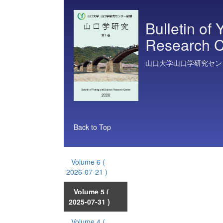
Bulletin of
Research C
山口大学山口学研究セン
Back to Top
Volume 6
(
2026-07-21 )
Volume 5
(
2025-07-31 )
Volume 4
(