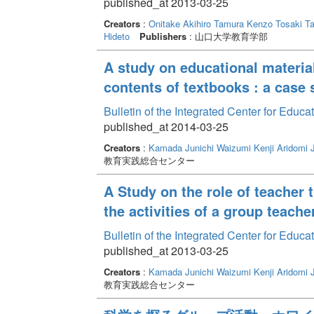
published_at 2013-03-25
Creators
:
Onitake Akihiro
Tamura Kenzo
Tosaki T
Hideto
Publishers
: 山口大学教育学部
A study on educational materi
contents of textbooks : a case 
Bulletin of the Integrated Center for Edu
published_at 2014-03-25
Creators
:
Kamada Junichi
Waizumi Kenji
Aridomi 
教育実践総合センター
A Study on the role of teacher 
the activities of a group teach
Bulletin of the Integrated Center for Edu
published_at 2013-03-25
Creators
:
Kamada Junichi
Waizumi Kenji
Aridomi 
教育実践総合センター