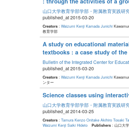
: through the activities of a g
山口大学教育学部学部・附属教育実践研究紀要 
published_at 2015-03-20
Creators
:
Waizumi Kenji
Kamada Junichi
Kawamura
教育学部
A study on educational materia
textbooks : a case study of the 
Bulletin of the Integrated Center for Edu
published_at 2015-03-20
Creators
:
Waizumi Kenji
Kamada Junichi
Kawamura
ンター
Science classes using interact
山口大学教育学部学部・附属教育実践研究紀要 
published_at 2014-03-25
Creators
:
Tamura Kenzo
Onitake Akihiro
Tosaki T
Waizumi Kenji
Saiki Hideto
Publishers
: 山口大