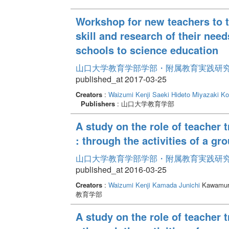
Workshop for new teachers to t
skill and research of their needs
schools to science education
山口大学教育学部学部・附属教育実践研究紀要 
published_at 2017-03-25
Creators
:
Waizumi Kenji
Saeki Hideto
Miyazaki K
Publishers
: 山口大学教育学部
A study on the role of teacher 
: through the activities of a g
山口大学教育学部学部・附属教育実践研究紀要 
published_at 2016-03-25
Creators
:
Waizumi Kenji
Kamada Junichi
Kawamura
教育学部
A study on the role of teacher 