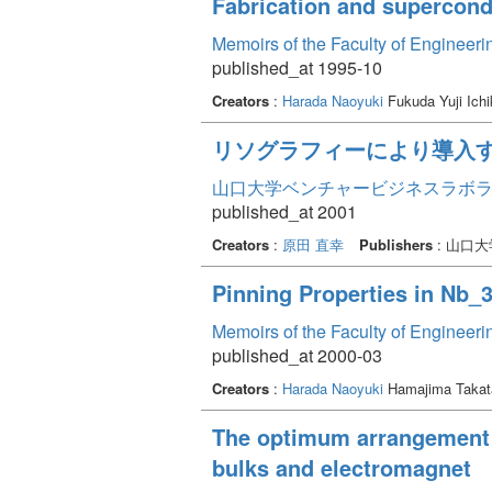
Fabrication and supercond
Memoirs of the Faculty of Engineer
published_at 1995-10
Creators
:
Harada Naoyuki
Fukuda Yuji Ich
リソグラフィーにより導入
山口大学ベンチャービジネスラボラトリ
published_at 2001
Creators
:
原田 直幸
Publishers
: 山口
Pinning Properties in Nb
Memoirs of the Faculty of Engineer
published_at 2000-03
Creators
:
Harada Naoyuki
Hamajima Takat
The optimum arrangement 
bulks and electromagnet