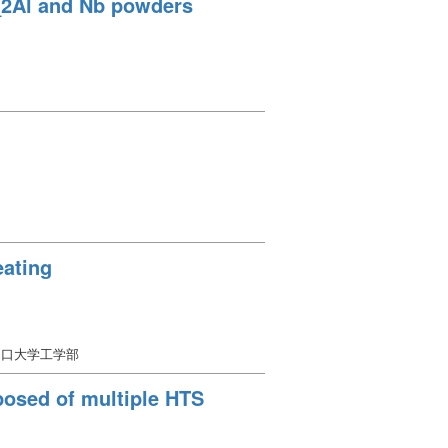
_2Al and Nb powders
eating
山口大学工学部
osed of multiple HTS