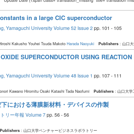
Update Date
(<span class="translation_missing" title="translation m
constants in a large CIC superconductor
ing, Yamaguchi University Volume 52 Issue 2
pp. 101 - 105
Hiroshi Kakusho Youhei Tsuda Makoto
Harada Naoyuki
Publishers
: 山口
3 OXIDE SUPERCONDUCTOR USING REACTION O
ing, Yamaguchi University Volume 48 Issue 1
pp. 107 - 111
onori Kawano Hiromitu Osaki Katashi Tada Naofumi
Publishers
: 山口大
真空下における薄膜新材料・デバイスの作製
ー年報 Volume 7
pp. 56 - 56
Publishers
: 山口大学ベンチャービジネスラボラトリー