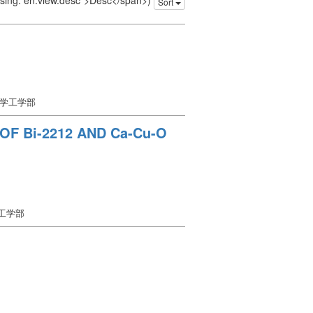
issing: en.view.desc">Desc</span>)
Sort
大学工学部
F Bi-2212 AND Ca-Cu-O
学工学部