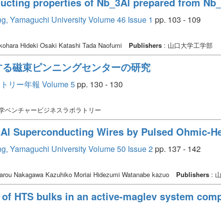
ucting properties of Nb_3Al prepared from Nb
ing, Yamaguchi University Volume 46 Issue 1
pp. 103 - 109
ikohara Hideki Osaki Katashi Tada Naofumi
Publishers
: 山口大学工学部
する磁束ピンニングセンターの研究
ー年報 Volume 5
pp. 130 - 130
大学ベンチャービジネスラボラトリー
_3Al Superconducting Wires by Pulsed Ohmic-H
ing, Yamaguchi University Volume 50 Issue 2
pp. 137 - 142
arou Nakagawa Kazuhiko Moriai Hidezumi Watanabe kazuo
Publishers
: 
of HTS bulks in an active-maglev system comp