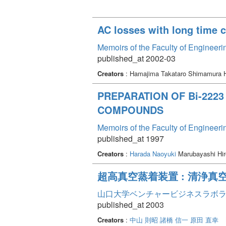
AC losses with long time 
Memoirs of the Faculty of Engineer
published_at 2002-03
Creators
: Hamajima Takataro Shimamura 
PREPARATION OF Bi-222
COMPOUNDS
Memoirs of the Faculty of Engineer
published_at 1997
Creators
:
Harada Naoyuki
Marubayashi Hir
超高真空蒸着装置 : 清浄
山口大学ベンチャービジネスラボラトリ
published_at 2003
Creators
:
中山 則昭
諸橋 信一
原田 直幸