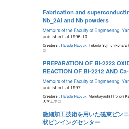
Fabrication and superconductin
Nb_2Al and Nb powders
Memoirs of the Faculty of Engineering, Y
published_at 1995-10
Creators
:
Harada Naoyuki
Fukuda Yuji Ichikohara 
部
PREPARATION OF Bi-2223 OX
REACTION OF Bi-2212 AND C
Memoirs of the Faculty of Engineering, Y
published_at 1997
Creators
:
Harada Naoyuki
Marubayashi Hironori K
大学工学部
微細加工技術を用いた磁束ピンニン
状ピンイングセンター