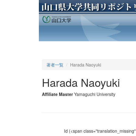
著者一覧
Harada Naoyuki
Harada Naoyuki
Affiliate Master
Yamaguchi University
Id
(<span class="translation_missing" 