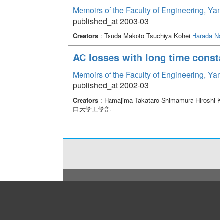
Memoirs of the Faculty of Engineering, Y
published_at 2003-03
Creators
: Tsuda Makoto Tsuchiya Kohei
Harada N
AC losses with long time const
Memoirs of the Faculty of Engineering, Y
published_at 2002-03
Creators
: Hamajima Takataro Shimamura Hiroshi
口大学工学部