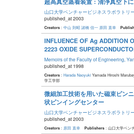
超高真空蒸着装置 : 清浄真空下
山口大学ベンチャービジネスラボラトリー年報 
published_at 2003
Creators
:
中山 則昭
諸橋 信一
原田 直幸
Publis
INFLUENCE OF Ag ADDITION O
2223 OXIDE SUPERCONDUCTO
Memoirs of the Faculty of Engineering, Y
published_at 1998
Creators
:
Harada Naoyuki
Yamada Hiroshi Marubay
学工学部
微細加工技術を用いた磁束ピンニン
状ピンイングセンター
山口大学ベンチャービジネスラボラトリー年報 
published_at 2003
Creators
:
原田 直幸
Publishers
: 山口大学ベン