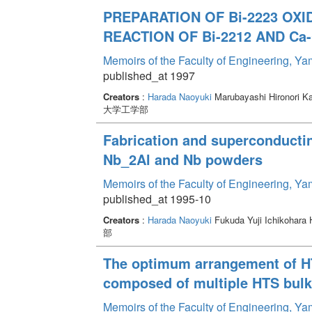
PREPARATION OF Bi-2223 OX
REACTION OF Bi-2212 AND C
Memoirs of the Faculty of Engineering, Y
published_at 1997
Creators
:
Harada Naoyuki
Marubayashi Hironori K
大学工学部
Fabrication and superconductin
Nb_2Al and Nb powders
Memoirs of the Faculty of Engineering, Y
published_at 1995-10
Creators
:
Harada Naoyuki
Fukuda Yuji Ichikohara 
部
The optimum arrangement of HT
composed of multiple HTS bulk
Memoirs of the Faculty of Engineering, Y