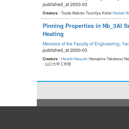
published_at 2003-03
Creators
: Tsuda Makoto Tsuchiya Kohei
Harada N
Pinning Properties in Nb_3Al 
Heating
Memoirs of the Faculty of Engineering, Y
published_at 2000-03
Creators
:
Harada Naoyuki
Hamajima Takatarou Na
: 山口大学工学部