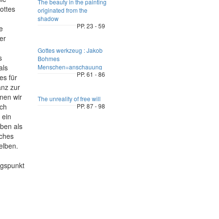
The beauty in the painting
ottes
originated from the
shadow
PP. 23 - 59
e
er
Gottes werkzeug : Jakob
s
Bohmes
als
Menschen=anschauung
PP. 61 - 86
es für
anz zur
nen wir
The unreality of free will
uch
PP. 87 - 98
 ein
eben als
iches
elben.
ngspunkt