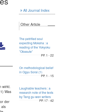
mes
All Journal Index
Other Article
The petrified soul
expecting Moksha : a
reading of the Yokyoku
”Obasute”
PP. 1 - 22
On methodological belief
in Ogyu Sorai (1)
PP. 1 - 15
 wirkt.
Laughable teachers : a
(1) Was
research note of the texts
by Tang gu-wen writers
PP. 17 - 42
or der
 als
die