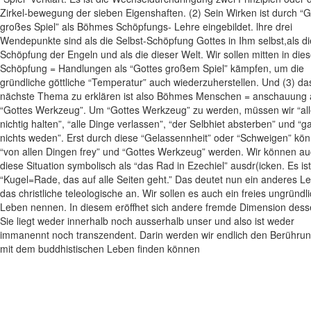
Zirkel-bewegung der sieben Eigenshaften. (2) Sein Wirken ist durch “G
großes Spiel” als Böhmes Schöpfungs- Lehre eingebildet. lhre drei
Wendepunkte sind als die Selbst-Schöpfung Gottes in Ihm selbst,als di
Schöpfung der Engeln und als die dieser Welt. Wir sollen mitten in dies
Schöpfung = Handlungen als “Gottes großem Spiel” kämpfen, um die
gründliche göttliche “Temperatur” auch wiederzuherstellen. Und (3) da
nächste Thema zu erklären ist also Böhmes Menschen = anschauung 
“Gottes Werkzeug”. Um “Gottes Werkzeug” zu werden, müssen wir “all
nichtig halten”, “alle Dinge verlassen”, “der Selbhiet absterben” und “g
nichts weden”. Erst durch diese “Gelassennheit” oder “Schweigen” kön
“von allen Dingen frey” und “Gottes Werkzeug” werden. Wir können a
diese Situation symbolisch als “das Rad in Ezechiel” ausdr(icken. Es ist
“Kugel=Rade, das auf alle Seiten geht.” Das deutet nun ein anderes L
das christliche teleologische an. Wir sollen es auch ein freies ungründl
Leben nennen. In diesem eröffhet sich andere fremde Dimension dess
Sie liegt weder innerhalb noch ausserhalb unser und also ist weder
immanennt noch transzendent. Darin werden wir endlich den Berühru
mit dem buddhistischen Leben finden können