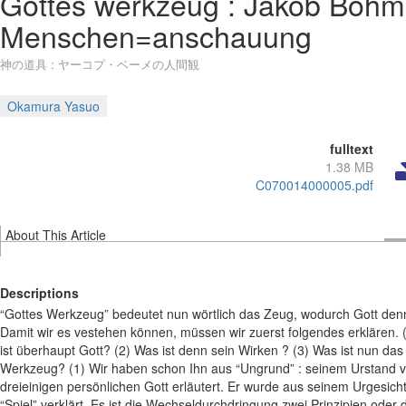
Gottes werkzeug : Jakob Boh
Menschen=anschauung
神の道具 : ヤーコプ・ベーメの人間観
Okamura Yasuo
fulltext
1.38 MB
C070014000005.pdf
About This Article
Descriptions
“Gottes Werkzeug” bedeutet nun wörtlich das Zeug, wodurch Gott denn
Damit wir es vestehen können, müssen wir zuerst folgendes erklären. 
ist überhaupt Gott? (2) Was ist denn sein Wirken ? (3) Was ist nun das
Werkzeug? (1) Wir haben schon Ihn aus “Ungrund” : seinem Urstand v
dreieinigen persönlichen Gott erläutert. Er wurde aus seinem Urgesicht
“Spiel” verklärt. Es ist die Wechseldurchdringung zwei Prinzipien oder 