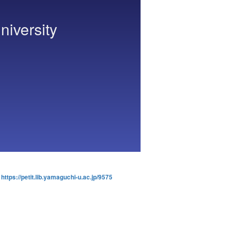
niversity
:
https://petit.lib.yamaguchi-u.ac.jp/9575