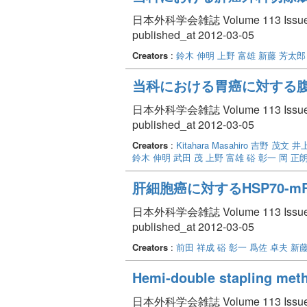
日本外科学会雑誌 Volume 113 Issue 
published_at 2012-03-05
Creators
:
鈴木 伸明
上野 富雄
新藤 芳太郎
当科における胃癌に対する
日本外科学会雑誌 Volume 113 Issue 
published_at 2012-03-05
Creators
:
Kitahara Masahiro
吉野 茂文
井
鈴木 伸明
武田 茂
上野 富雄
硲 彰一
岡 正
肝細胞癌に対するHSP70-
日本外科学会雑誌 Volume 113 Issue 
published_at 2012-03-05
Creators
:
前田 祥成
硲 彰一
爲佐 卓夫
新藤
Hemi-double staplin
日本外科学会雑誌 Volume 113 Issue 