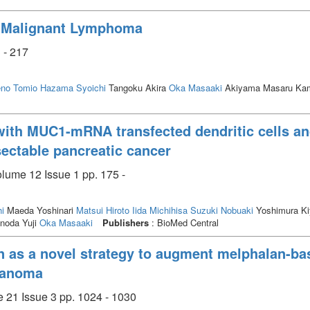
c Malignant Lymphoma
 - 217
no Tomio
Hazama Syoichi
Tangoku Akira
Oka Masaaki
Akiyama Masaru Kame
ith MUC1-mRNA transfected dendritic cells an
sectable pancreatic cancer
olume 12 Issue 1 pp. 175 -
i
Maeda Yoshinari
Matsui Hiroto
Iida Michihisa
Suzuki Nobuaki
Yoshimura Ki
noda Yuji
Oka Masaaki
Publishers
: BioMed Central
ion as a novel strategy to augment melphalan-b
lanoma
 21 Issue 3 pp. 1024 - 1030