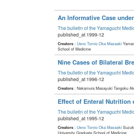
An Informative Case under
The bulletin of the Yamaguchi Medi
published_at 1999-12
Creators
:
Ueno Tomio
Oka Masaaki
Yamamo
School of Medicine
Nine Cases of Bilateral Br
The bulletin of the Yamaguchi Medi
published_at 1996-12
Creators
: Nakamura Masayuki Tangoku Aki
Effect of Enteral Nutrition 
The bulletin of the Yamaguchi Medi
published_at 1995-12
Creators
:
Ueno Tomio
Oka Masaaki
Suzuki
University Graduate School of Medicine