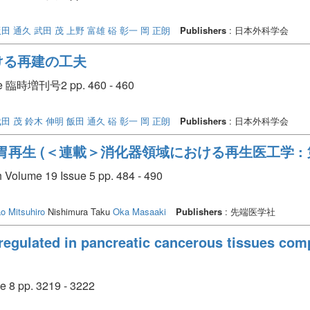
飯田 通久
武田 茂
上野 富雄
硲 彰一
岡 正朗
Publishers
: 日本外科学会
ける再建の工夫
臨時増刊号2 pp. 460 - 460
田 茂
鈴木 伸明
飯田 通久
硲 彰一
岡 正朗
Publishers
: 日本外科学会
再生 (＜連載＞消化器領域における再生医工学 : 
h Volume 19 Issue 5 pp. 484 - 490
o Mitsuhiro
Nishimura Taku
Oka Masaaki
Publishers
: 先端医学社
regulated in pancreatic cancerous tissues com
e 8 pp. 3219 - 3222