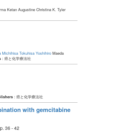
ma Ketan Augustine Christina K. Tyler
a Michihisa
Tokuhisa Yoshihiro
Maeda
s
: 癌と化学療法社
lishers
: 癌と化学療法社
mbination with gemcitabine
p. 36 - 42