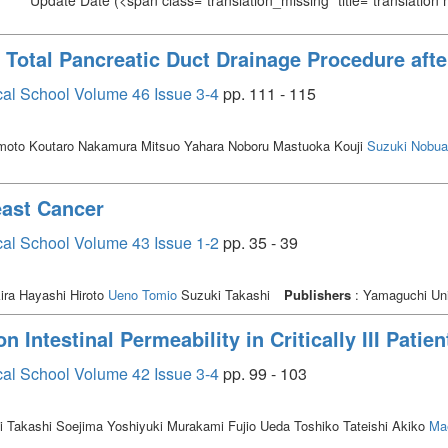
Update Date
(<span class="translation_missing" title="translation
 Total Pancreatic Duct Drainage Procedure af
cal School Volume 46 Issue 3-4
pp. 111 - 115
to Koutaro Nakamura Mitsuo Yahara Noboru Mastuoka Kouji
Suzuki Nobua
east Cancer
cal School Volume 43 Issue 1-2
pp. 35 - 39
ra Hayashi Hiroto
Ueno Tomio
Suzuki Takashi
Publishers
: Yamaguchi Uni
on Intestinal Permeability in Critically III Patie
cal School Volume 42 Issue 3-4
pp. 99 - 103
 Takashi Soejima Yoshiyuki Murakami Fujio Ueda Toshiko Tateishi Akiko
Ma