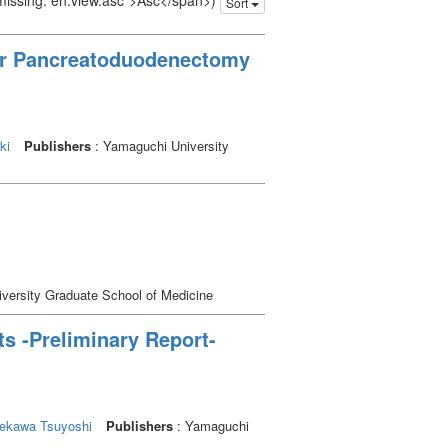
 missing: en.view.asc">Asc</span>)
Sort
ter Pancreatoduodenectomy
ki
Publishers
: Yamaguchi University
versity Graduate School of Medicine
nts -Preliminary Report-
ekawa Tsuyoshi
Publishers
: Yamaguchi