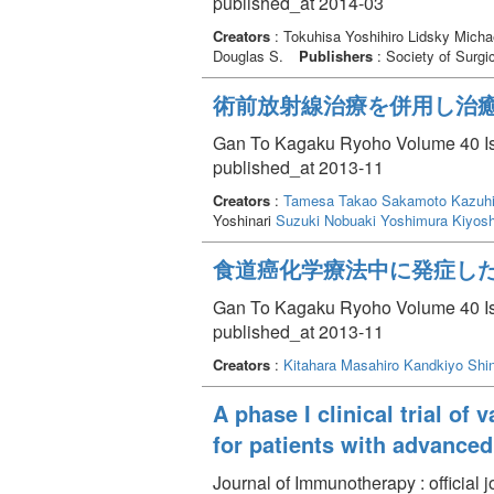
published_at 2014-03
Creators
: Tokuhisa Yoshihiro Lidsky Micha
Douglas S.
Publishers
: Society of Surgi
術前放射線治療を併用し治癒
Gan To Kagaku Ryoho Volume 40 Is
published_at 2013-11
Creators
:
Tamesa Takao
Sakamoto Kazuh
Yoshinari
Suzuki Nobuaki
Yoshimura Kiyosh
食道癌化学療法中に発症し
Gan To Kagaku Ryoho Volume 40 Is
published_at 2013-11
Creators
:
Kitahara Masahiro
Kandkiyo Shi
A phase I clinical trial o
for patients with advanced
Journal of Immunotherapy : official 