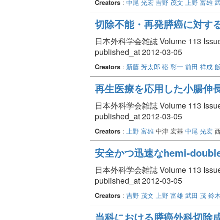
Creators
:
中尾 光宏
吉野 茂文
上野 富雄
武
切除不能・再発膵癌に対するGem
日本外科学会雑誌 Volume 113 Issue 
published_at 2012-03-05
Creators
:
新藤 芳太郎
硲 彰一
前田 祥成
再生医療を応用した小腸伸長
日本外科学会雑誌 Volume 113 Issue 
published_at 2012-03-05
Creators
:
上野 富雄
中津 宏基
中尾 光宏
西
安全かつ迅速なhemi-double
日本外科学会雑誌 Volume 113 Issue 
published_at 2012-03-05
Creators
:
吉野 茂文
上野 富雄
武田 茂
鈴木
当科における膵癌外科切除