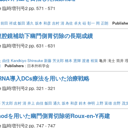
臨時増刊号2 pp. 571 - 571
前田 祥成
飯田 通久
坂本 和彦
吉村 清
為佐 卓夫
硲 彰一
岡 正朗
Publishe
腹腔鏡補助下幽門側胃切除の長期成績
臨時増刊号2 pp. 631 - 631
上 由佳
Kandkiyo Shinsuke
新藤 芳太郎
橋本 憲輝
渡邊 裕策
亀井 滝士 筒井 
朗
Publishers
: 日本外科学会
mRNA導入DCs療法を用いた治療戦略
臨時増刊号2 pp. 321 - 321
 芳太郎
吉村 清
井上 由佳
飯田 通久
坂本 和彦
鈴木 伸明
上野 富雄
吉野 茂
g methodを用いた幽門側胃切除術Roux-en-Y再建
臨時増刊号2 pp. 747 - 747