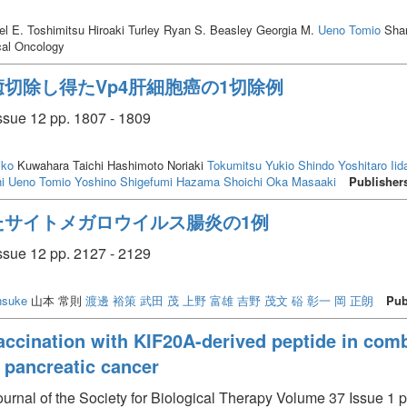
el E. Toshimitsu Hiroaki Turley Ryan S. Beasley Georgia M.
Ueno Tomio
Shar
cal Oncology
切除し得たVp4肝細胞癌の1切除例
sue 12 pp. 1807 - 1809
iko
Kuwahara Taichi Hashimoto Noriaki
Tokumitsu Yukio
Shindo Yoshitaro
Iid
i
Ueno Tomio
Yoshino Shigefumi
Hazama Shoichi
Oka Masaaki
Publisher
たサイトメガロウイルス腸炎の1例
sue 12 pp. 2127 - 2129
nsuke
山本 常則
渡邊 裕策
武田 茂
上野 富雄
吉野 茂文
硲 彰一
岡 正朗
Pub
f vaccination with KIF20A-derived peptide in co
 pancreatic cancer
journal of the Society for Biological Therapy Volume 37 Issue 1 p