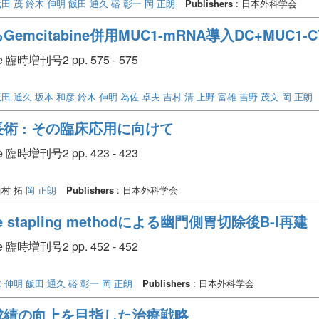
田 茂
鈴木 伸明
飯田 通久
硲 彰一
岡 正朗
Publishers
: 日本外科学会
citabine併用MUC1-mRNA導入DC+MUC1-
臨時増刊号2 pp. 575 - 575
飯田 通久
坂本 和彦
鈴木 伸明
為佐 卓夫
吉村 清
上野 富雄
吉野 茂文
岡 正朗
術 : その臨床応用に向けて
臨時増刊号2 pp. 423 - 423
村 拓
岡 正朗
Publishers
: 日本外科学会
 stapling methodによる幽門側胃切除後B-I再建
臨時増刊号2 pp. 452 - 452
 伸明
飯田 通久
硲 彰一
岡 正朗
Publishers
: 日本外科学会
成績の向上を目指した治療戦略