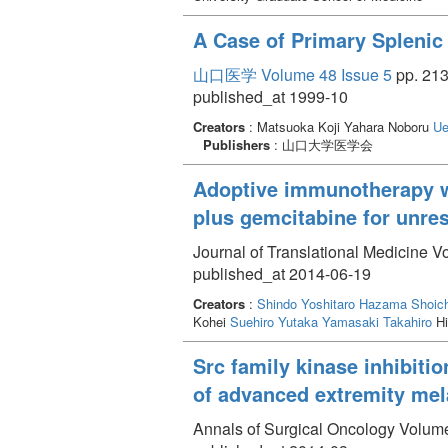
A Case of Primary Spleni
山口医学 Volume 48 Issue 5
pp. 213
published_at 1999-10
Creators
: Matsuoka Koji Yahara Noboru
Ue
Publishers
: 山口大学医学会
Adoptive immunotherapy w
plus gemcitabine for unre
Journal of Translational Medicine V
published_at 2014-06-19
Creators
:
Shindo Yoshitaro
Hazama Shoich
Kohei
Suehiro Yutaka
Yamasaki Takahiro
Hi
Src family kinase inhibit
of advanced extremity me
Annals of Surgical Oncology Volume