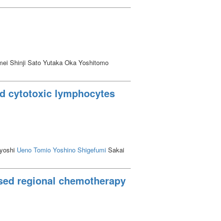
i Shinji Sato Yutaka Oka Yoshitomo
d cytotoxic lymphocytes
yoshi
Ueno Tomio
Yoshino Shigefumi
Sakai
ased regional chemotherapy