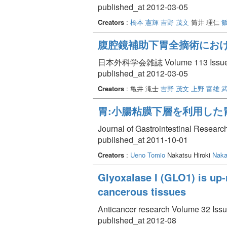
published_at 2012-03-05
Creators
:
橋本 憲輝
吉野 茂文
筒井 理仁
腹腔鏡補助下胃全摘術にお
日本外科学会雑誌 Volume 113 Issue 
published_at 2012-03-05
Creators
: 亀井 滝士
吉野 茂文
上野 富雄
武
胃:小腸粘膜下層を利用した胃
Journal of Gastrointestinal Researc
published_at 2011-10-01
Creators
:
Ueno Tomio
Nakatsu Hiroki
Naka
Glyoxalase I (GLO1) is up-
cancerous tissues
Anticancer research Volume 32 Issu
published_at 2012-08