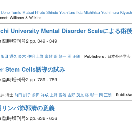
Ueno Tomio
Matsui Hiroto
Shindo Yoshitaro
Iida Michihisa
Yoshimura Kiyosh
ncott Williams & Wilkins
University Mental Disorder Scaleによ
臨時増刊号2 pp. 349 - 349
飯田 通久
鈴木 伸明
上野 富雄
硲 彰一
岡 正朗
Publishers
: 日本外科学会
Stem Cells誘導の試み
臨時増刊号2 pp. 789 - 789
井 滝士
前田 訓子
前田 祥成
上野 富雄
吉野 茂文
硲 彰一
岡 正朗
Publishe
囲リンパ節郭清の意義
臨時増刊号2 pp. 636 - 636