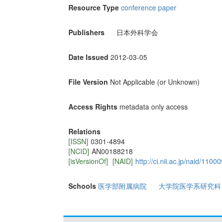
Resource Type
conference paper
Publishers
日本外科学会
Date Issued
2012-03-05
File Version
Not Applicable (or Unknown)
Access Rights
metadata only access
Relations
[ISSN]
0301‐4894
[NCID]
AN00188218
[isVersionOf]
[NAID]
http://ci.nii.ac.jp/naid/110
Schools
医学部附属病院
大学院医学系研究科