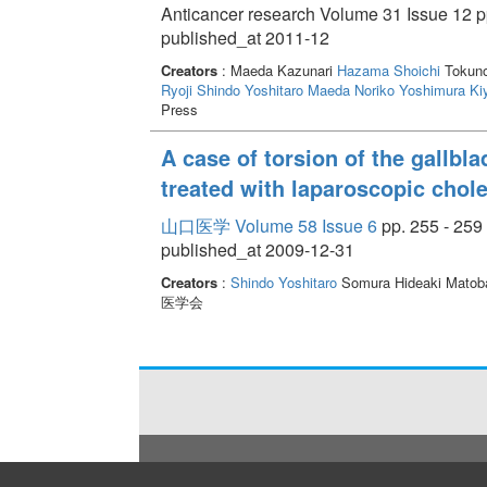
Anticancer research Volume 31 Issue 12 p
published_at 2011-12
Creators
: Maeda Kazunari
Hazama Shoichi
Tokuno
Ryoji
Shindo Yoshitaro
Maeda Noriko
Yoshimura Ki
Press
A case of torsion of the gallbl
treated with laparoscopic cho
山口医学 Volume 58 Issue 6
pp. 255 - 259
published_at 2009-12-31
Creators
:
Shindo Yoshitaro
Somura Hideaki Matoba
医学会