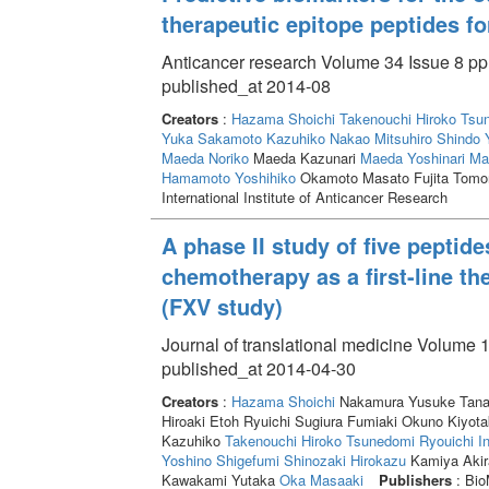
therapeutic epitope peptides fo
Anticancer research Volume 34 Issue 8 pp
published_at 2014-08
Creators
:
Hazama Shoichi
Takenouchi Hiroko
Tsun
Yuka
Sakamoto Kazuhiko
Nakao Mitsuhiro
Shindo 
Maeda Noriko
Maeda Kazunari
Maeda Yoshinari
Mat
Hamamoto Yoshihiko
Okamoto Masato Fujita Tom
International Institute of Anticancer Research
A phase II study of five peptid
chemotherapy as a first-line th
(FXV study)
Journal of translational medicine Volume 1
published_at 2014-04-30
Creators
:
Hazama Shoichi
Nakamura Yusuke Tanak
Hiroaki Etoh Ryuichi Sugiura Fumiaki Okuno Kiyot
Kazuhiko
Takenouchi Hiroko
Tsunedomi Ryouichi
I
Yoshino Shigefumi
Shinozaki Hirokazu
Kamiya Aki
Kawakami Yutaka
Oka Masaaki
Publishers
: Bio