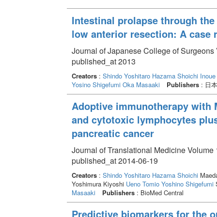
Intestinal prolapse through the
low anterior resection: A case 
Journal of Japanese College of Surgeons 
published_at 2013
Creators
:
Shindo Yoshitaro
Hazama Shoichi
Inoue
Yosino Shigefumi
Oka Masaaki
Publishers
: 日
Adoptive immunotherapy with M
and cytotoxic lymphocytes plus
pancreatic cancer
Journal of Translational Medicine Volume 1
published_at 2014-06-19
Creators
:
Shindo Yoshitaro
Hazama Shoichi
Maeda
Yoshimura Kiyoshi
Ueno Tomio
Yoshino Shigefumi
S
Masaaki
Publishers
: BioMed Central
Predictive biomarkers for the o