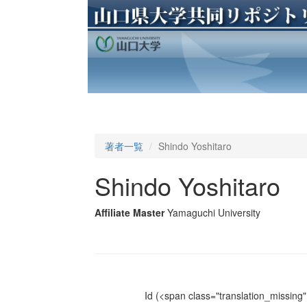
著者一覧
Shindo Yoshitaro
Shindo Yoshitaro
Affiliate Master
Yamaguchi University
Id
(<span class="translation_missing" 