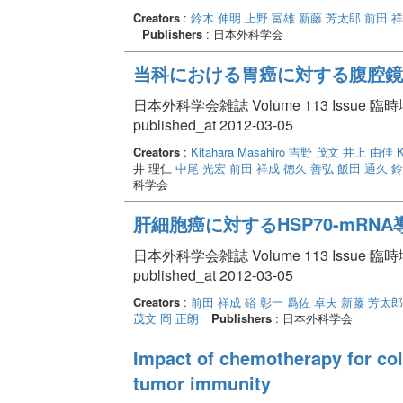
Creators
:
鈴木 伸明
上野 富雄
新藤 芳太郎
前田 
Publishers
: 日本外科学会
当科における胃癌に対する腹腔鏡
日本外科学会雑誌 Volume 113 Issue 臨時増刊
published_at 2012-03-05
Creators
:
Kitahara Masahiro
吉野 茂文
井上 由佳
K
井 理仁
中尾 光宏
前田 祥成
徳久 善弘
飯田 通久
鈴
科学会
肝細胞癌に対するHSP70-mRN
日本外科学会雑誌 Volume 113 Issue 臨時増刊
published_at 2012-03-05
Creators
:
前田 祥成
硲 彰一
爲佐 卓夫
新藤 芳太郎
茂文
岡 正朗
Publishers
: 日本外科学会
Impact of chemotherapy for col
tumor immunity