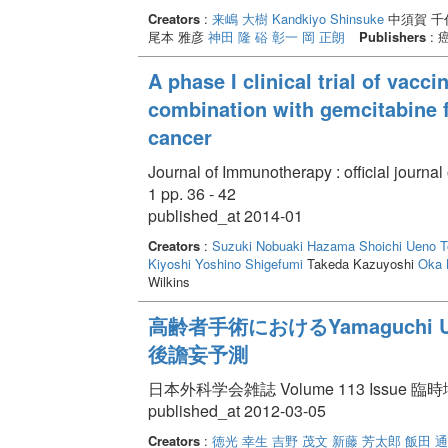
Creators
:
来嶋 大樹
Kandkiyo Shinsuke
中須賀 千
尾本 雅彦
神田 隆
硲 彰一
岡 正朗
Publishers
:
A phase I clinical trial of vacc
combination with gemcitabine f
cancer
Journal of Immunotherapy : official journal
1 pp. 36 - 42
published_at 2014-01
Creators
:
Suzuki Nobuaki
Hazama Shoichi
Ueno T
Kiyoshi
Yoshino Shigefumi
Takeda Kazuyoshi
Oka 
Wilkins
高齢者手術におけるYamaguchi Unive
後譫妄予測
日本外科学会雑誌 Volume 113 Issue 臨時増刊
published_at 2012-03-05
Creators
:
徳光 幸生
吉野 茂文
新藤 芳太郎
飯田 