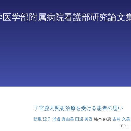
学医学部附属病院看護部研究論文
子宮腔内照射治療を受ける患者の思い
徳重 涼子
浦邉 真由美
田辺 美香
穐本 純恵
吉村 久美
PP. 1 