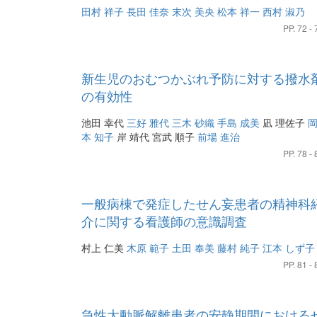
田村 祥子
長田 佳奈
末次 美央
松本 祥一
西村 淑乃
PP. 72 - 
新生児のおむつかぶれ予防に対する撥水
の有効性
池田 幸代
三好 雅代
三木 砂織
手島 成美
凪 理佐子
本 知子
岸 靖代
宮武 順子
前場 進治
PP. 78 - 
一般病棟で発症したせん妄患者の精神科
介に関する看護師の意識調査
村上 仁美
木原 範子
土田 奉美
藤村 純子
江本 しず子
PP. 81 - 
急性大動脈解離患者の安静期間における