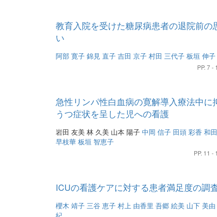
教育入院を受けた糖尿病患者の退院前の
い
阿部 寛子
錦見 直子
吉田 京子
村田 三代子
板垣 伸子
PP. 7 - 
急性リンパ性白血病の寛解導入療法中に
うつ症状を呈した児への看護
岩田 友美
林 久美
山本 陽子
中岡 信子
田頭 彩香
和
早枝華
板垣 智恵子
PP. 11 - 
ICUの看護ケアに対する患者満足度の調
櫻木 靖子
三谷 恵子
村上 由香里
吾郷 絵美
山下 美由
紀