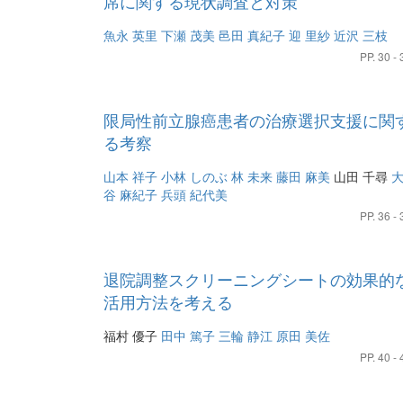
席に関する現状調査と対策
魚永 英里
下瀬 茂美
邑田 真紀子
迎 里紗
近沢 三枝
PP. 30 - 
限局性前立腺癌患者の治療選択支援に関
る考察
山本 祥子
小林 しのぶ
林 未来
藤田 麻美
山田 千尋
谷 麻紀子
兵頭 紀代美
PP. 36 - 
退院調整スクリーニングシートの効果的
活用方法を考える
福村 優子
田中 篤子
三輪 静江
原田 美佐
PP. 40 - 