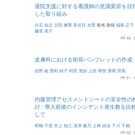
退院支援に対する看護師の意識変容を目
した取り組み
白石 知之
古田 兼聖
長谷目 水慧
依光 弥佳
福島 正子
藤里 美子
PP. 46 - 
皮膚科における術前パンフレットの作成
佐野 綾
西村 純子
村田 里紗
上田 華世
濱尾 照美
PP. 51 - 
内服管理アセスメントシートの安全性の
討 : 導入前後のインシデント発生数を比
して
村橋 千里
井上 知江
濵津 紫乃
上林 由佳
下川 千鶴
PP. 55 - 