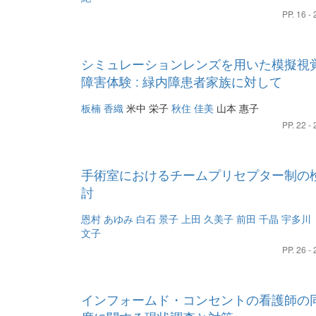
PP. 16 - 
シミュレーションレンズを用いた模擬視
障害体験 : 緑内障患者家族に対して
板楠 香織
米中 栄子
秋住 佳美
山本 惠子
PP. 22 - 
手術室におけるチームプリセプター制の
討
恩村 あゆみ
白石 景子
上田 久美子
前田 千晶
宇多川
文子
PP. 26 - 
インフォームド・コンセントの看護師の