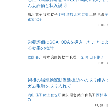
ん妄評価と状況説明
清水 惠子
福本 従子
野村 清郁
水本 麻美
土屋 早織
都宮 淑子
PP. 86 - 
栄養評価にSGA･ODAを導入したことに
る効果の検討
佐藤 春介
村木 真由美
松本 真理
田副 伸
山下 順子
PP. 91 - 
術後の腸蠕動運動促進援助への取り組み 
ガム咀嚼を取り入れて
内山 佳子
猪上 佐也可
藤永 理恵
緒方 由美子
西村 淑
乃
PP. 95 - 1