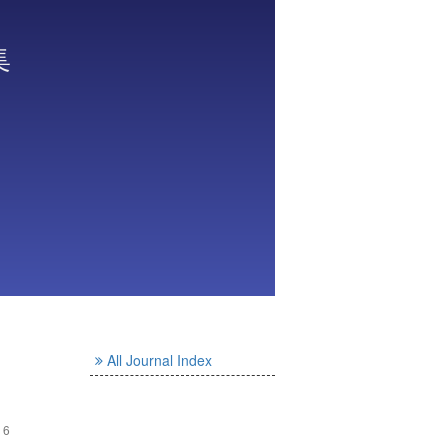
集
All Journal Index
- 6