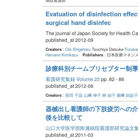
病院看護部
Evatuation of disinfection effe
surgical hand disinfec
The journal of Japan Society for Health 
published_at 2012-09
Creators
:
Oie Shigeharu
Tsuchiya Daisuke
Furuka
Hamano Kimikazu
Publishers
: 日本医療マネジ
診療科別チームプリセプター制導
看護研究集録 Volume 23
pp. 82 - 86
published_at 2012-06
Creators
:
前田 千晶
山﨑 伸子
林 由子
園﨑 由起子
器械出し看護師の下肢疲労への介
後を比較して
山口大学医学部附属病院看護部研究論文集 Vo
published_at 2011-03