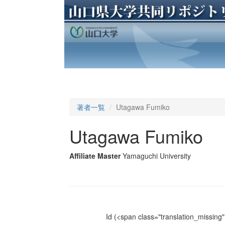
著者一覧
Utagawa Fumiko
Utagawa Fumiko
Affiliate Master
Yamaguchi University
Id
(<span class="translation_missing" 