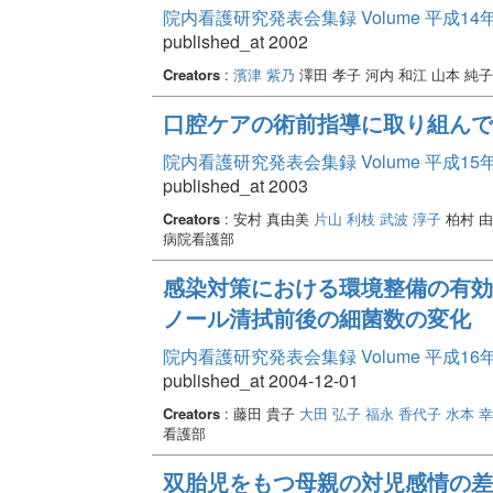
院内看護研究発表会集録 Volume 平成14
published_at 2002
Creators
:
濱津 紫乃
澤田 孝子 河内 和江 山本 純
口腔ケアの術前指導に取り組んで(
院内看護研究発表会集録 Volume 平成15
published_at 2003
Creators
: 安村 真由美
片山 利枝
武波 淳子
柏村 
病院看護部
感染対策における環境整備の有効
ノール清拭前後の細菌数の変化
院内看護研究発表会集録 Volume 平成16
published_at 2004-12-01
Creators
: 藤田 貴子
大田 弘子
福永 香代子
水本 
看護部
双胎児をもつ母親の対児感情の差