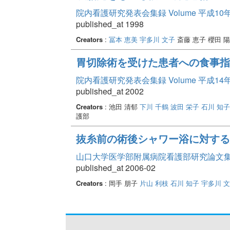
院内看護研究発表会集録 Volume 平成10
published_at 1998
Creators
:
冨本 恵美
宇多川 文子
斎藤 恵子 櫻田 
胃切除術を受けた患者への食事指
院内看護研究発表会集録 Volume 平成14
published_at 2002
Creators
: 池田 清郁
下川 千鶴
波田 栄子
石川 知子
護部
抜糸前の術後シャワー浴に対する
山口大学医学部附属病院看護部研究論文集 Vo
published_at 2006-02
Creators
: 岡手 朋子
片山 利枝
石川 知子
宇多川 