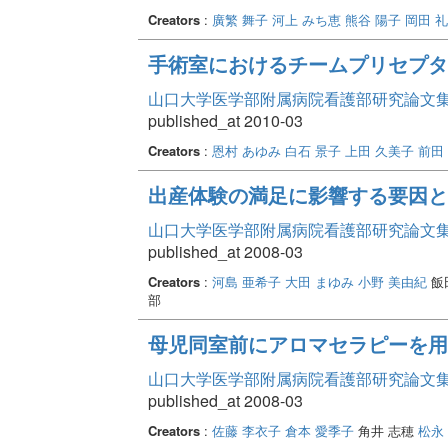
Creators
:
廣繁 舞子
河上 みち恵
熊谷 陽子
岡田 
手術室におけるチームプリセプタ
山口大学医学部附属病院看護部研究論文集 Vo
published_at 2010-03
Creators
:
恩村 あゆみ
白石 景子
上田 久美子
前田
出産体験の満足に影響する要因と
山口大学医学部附属病院看護部研究論文集 Vo
published_at 2008-03
Creators
:
河島 亜希子
大田 まゆみ
小野 美由紀
飯
部
母児同室前にアロマセラピーを用
山口大学医学部附属病院看護部研究論文集 Vo
published_at 2008-03
Creators
:
佐藤 李衣子
倉本 愛季子
角井 志穂
松永