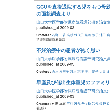
GCUを直接退院する児をもつ母親
の面接調査より
山口大学医学部附属病院看護部研究論文集 Vo
published_at 2009-03
Creators
:
石野 由香
高杉 雅代子
塩道 敦子
池田 
学部附属病院看護部
不妊治療中の患者が抱く思い
山口大学医学部附属病院看護部研究論文集 Vo
published_at 2009-03
Creators
:
倉本 愛季子
河本 恵理
坪井 陽子
大田 
早産及び低出生体重児のファミリ
山口大学医学部附属病院看護部研究論文集 Vo
published_at 2009-03
Creators
: 仲田 幸恵
三好 雅代
千々松 和代
牧野 
看護部