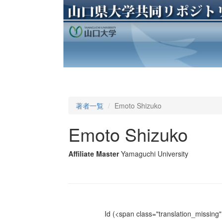
著者一覧
Emoto Shizuko
Emoto Shizuko
Affiliate Master
Yamaguchi University
Id
(<span class="translation_missing" 