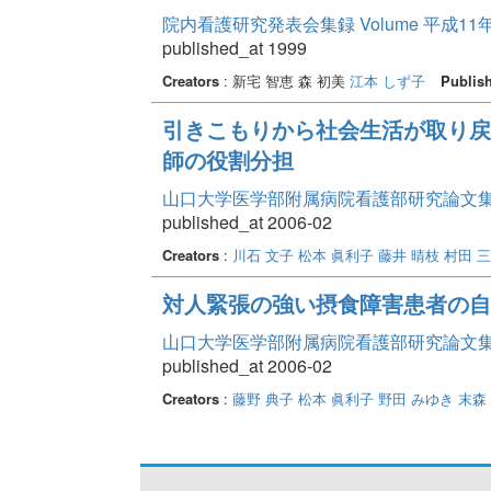
院内看護研究発表会集録 Volume 平成11
published_at 1999
Creators
: 新宅 智恵 森 初美
江本 しず子
Publis
引きこもりから社会生活が取り戻
師の役割分担
山口大学医学部附属病院看護部研究論文集 Vo
published_at 2006-02
Creators
:
川石 文子
松本 眞利子
藤井 晴枝
村田 
対人緊張の強い摂食障害患者の自
山口大学医学部附属病院看護部研究論文集 Vo
published_at 2006-02
Creators
:
藤野 典子
松本 眞利子
野田 みゆき
末森