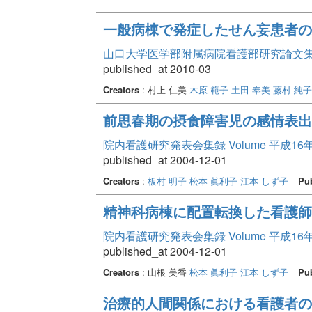
一般病棟で発症したせん妄患者の
山口大学医学部附属病院看護部研究論文集 Vo
published_at 2010-03
Creators
: 村上 仁美
木原 範子
土田 奉美
藤村 純子
前思春期の摂食障害児の感情表出
院内看護研究発表会集録 Volume 平成16
published_at 2004-12-01
Creators
:
板村 明子
松本 眞利子
江本 しず子
Pub
精神科病棟に配置転換した看護師
院内看護研究発表会集録 Volume 平成16
published_at 2004-12-01
Creators
: 山根 美香
松本 眞利子
江本 しず子
Pub
治療的人間関係における看護者の