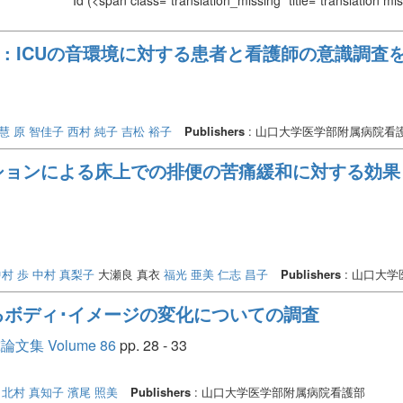
Id
(<span class="translation_missing" title="translation m
 : ICUの音環境に対する患者と看護師の意識調査
慧
原 智佳子
西村 純子
吉松 裕子
Publishers
: 山口大学医学部附属病院看
ョンによる床上での排便の苦痛緩和に対する効果 
村 歩
中村 真梨子
大瀬良 真衣
福光 亜美
仁志 昌子
Publishers
: 山口大
るボディ･イメージの変化についての調査
 Volume 86
pp. 28 - 33
北村 真知子
濱尾 照美
Publishers
: 山口大学医学部附属病院看護部