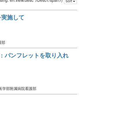
issing: en.view.desc">Desc</span>)
Sort
を実施して
護部
: パンフレットを取り入れ
学医学部附属病院看護部