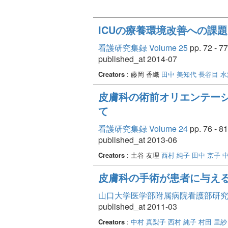
ICUの療養環境改善への課題
看護研究集録 Volume 25
pp. 72 - 77
published_at 2014-07
Creators
: 藤岡 香織
田中 美知代
長谷目 水
皮膚科の術前オリエンテーシ
て
看護研究集録 Volume 24
pp. 76 - 81
published_at 2013-06
Creators
: 土谷 友理
西村 純子
田中 京子
中
皮膚科の手術が患者に与え
山口大学医学部附属病院看護部研究論文集
published_at 2011-03
Creators
:
中村 真梨子
西村 純子
村田 里紗