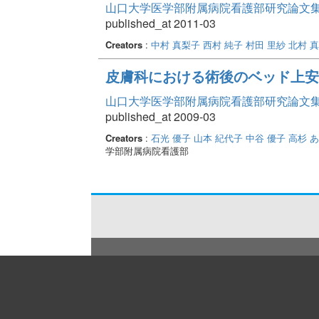
山口大学医学部附属病院看護部研究論文集 Vo
published_at 2011-03
Creators
:
中村 真梨子
西村 純子
村田 里紗
北村 
皮膚科における術後のベッド上安
山口大学医学部附属病院看護部研究論文集 Vo
published_at 2009-03
Creators
:
石光 優子
山本 紀代子
中谷 優子
高杉 
学部附属病院看護部