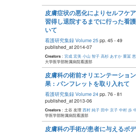
皮膚症状の悪化によりセルフケア
習得し退院するまでに行った看護
いて
看護研究集録 Volume 25
pp. 45 - 49
published_at 2014-07
Creators
:
宮成 宏美
小山 智子
高杉 あすか
重冨 
大学医学部附属病院看護部
皮膚科の術前オリエンテーション
果 : パンフレットを取り入れて
看護研究集録 Volume 24
pp. 76 - 81
published_at 2013-06
Creators
: 土谷 友理
西村 純子
田中 京子
中村 歩
学医学部附属病院看護部
皮膚科の手術が患者に与えるボデ