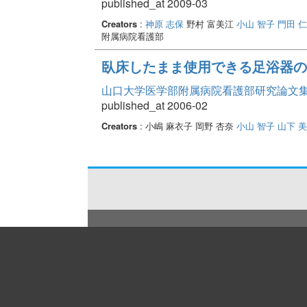
published_at 2009-03
Creators
:
神原 志保
野村 富美江
小山 智子
門田 
附属病院看護部
臥床したまま使用できる足浴器の
山口大学医学部附属病院看護部研究論文集 Vo
published_at 2006-02
Creators
: 小嶋 麻衣子 岡野 杏奈
小山 智子
山下 