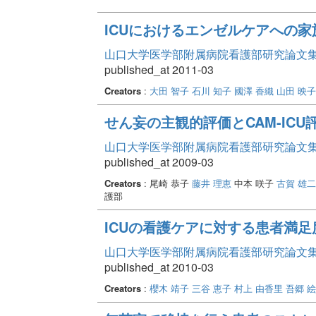
ICUにおけるエンゼルケアへの
山口大学医学部附属病院看護部研究論文集 Vo
published_at 2011-03
Creators
:
大田 智子
石川 知子
國澤 香織
山田 映子
せん妄の主観的評価とCAM-ICU
山口大学医学部附属病院看護部研究論文集 Vo
published_at 2009-03
Creators
: 尾崎 恭子
藤井 理恵
中本 咲子
古賀 雄二
護部
ICUの看護ケアに対する患者満足
山口大学医学部附属病院看護部研究論文集 Vo
published_at 2010-03
Creators
:
櫻木 靖子
三谷 恵子
村上 由香里
吾郷 