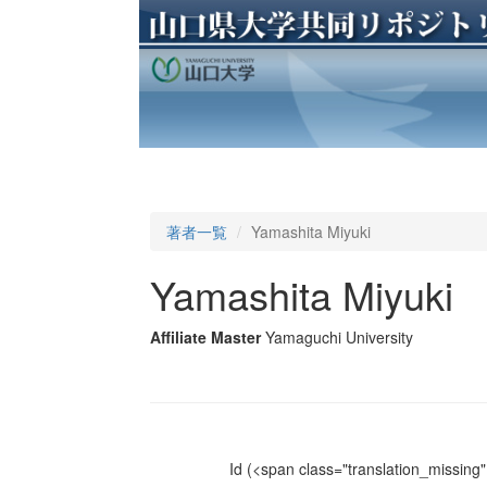
著者一覧
Yamashita Miyuki
Yamashita Miyuki
Affiliate Master
Yamaguchi University
Id
(<span class="translation_missing" 