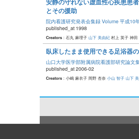
安静の守れない虚血性心疾患患者
とその援助
院内看護研究発表会集録 Volume 平成10
published_at 1998
Creators
: 石丸 麻理子
山下 美由紀
村上 英子 神田
臥床したまま使用できる足浴器の
山口大学医学部附属病院看護部研究論文集 Vo
published_at 2006-02
Creators
: 小嶋 麻衣子 岡野 杏奈
小山 智子
山下 