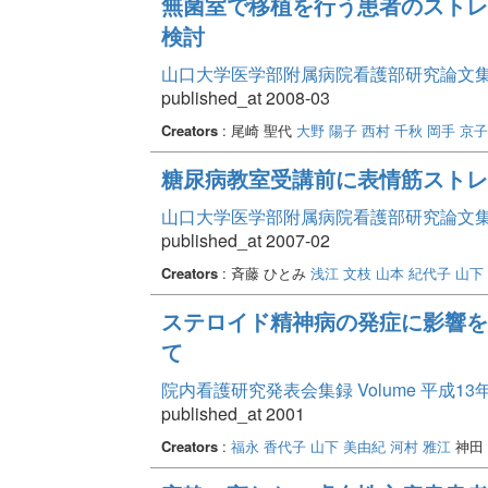
無菌室で移植を行う患者のストレ
検討
山口大学医学部附属病院看護部研究論文集 Vo
published_at 2008-03
Creators
: 尾崎 聖代
大野 陽子
西村 千秋
岡手 京子
糖尿病教室受講前に表情筋ストレ
山口大学医学部附属病院看護部研究論文集 Vo
published_at 2007-02
Creators
: 斉藤 ひとみ
浅江 文枝
山本 紀代子
山下
ステロイド精神病の発症に影響を及
て
院内看護研究発表会集録 Volume 平成13
published_at 2001
Creators
:
福永 香代子
山下 美由紀
河村 雅江
神田