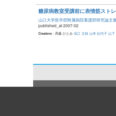
糖尿病教室受講前に表情筋ストレ
山口大学医学部附属病院看護部研究論文集 Vo
published_at 2007-02
Creators
: 斉藤 ひとみ
浅江 文枝
山本 紀代子
山下