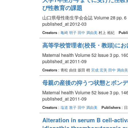
び性教育の課題
山口県母性衛生学会会誌 Volume 28 pp. 6 -
published_at 2012-03
Creators
:
亀崎 明子
田中 満由美
村上 裕紀
Publi
高等学校管理者(校長・教頭)に
Maternal health Volume 52 Issue 3 pp. 160
published_at 2011-09
Creators
: 青松 由佳 坂田 梢
宮成 宏美
田中 満由美
母親の産後の抑うつ状態とボンデ
Maternal health Volume 52 Issue 3 pp. 146
published_at 2011-09
Creators
:
塩道 敦子
田中 満由美
Publishers
: 
Alteration in serum B cell-activ
idiopathic thrombocytopenic pu