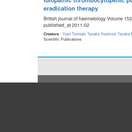
eradication therapy
British journal of haematology Volume 152
published_at 2011-02
Creators
:
Yujiri Toshiaki
Tanaka Yoshinori
Tanaka
Scientific Publications