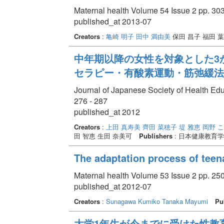
Maternal health Volume 54 Issue 2 pp. 303
published_at 2013-07
Creators
:
亀崎 明子
田中 満由美
保田 昌子 福田 
中年期以降の女性を対象とした3か
セラピー・有酸素運動・筋弛緩法
Journal of Japanese Society of Health Ed
276 - 287
published_at 2012
Creators
:
上田 真寿美
齊田 菜穂子
堤 雅恵
岡野 
田 智恵 生田 奈美可
Publishers
: 日本健康教育
The adaptation process of tee
Maternal health Volume 53 Issue 2 pp. 250
published_at 2012-07
Creators
:
Sunagawa Kumiko
Tanaka Mayumi
Pu
大学1年生が今までに受けた性教