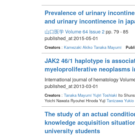
Prevalence of urinary incontin
and urinary incontinence in j
山口医学 Volume 64 Issue 2
pp. 79 - 85
published_at 2015-05-01
Creators
:
Kamezaki Akiko
Tanaka Mayumi
Publ
JAK2 46/1 haplotype is associa
myeloproliferative neoplasms i
International journal of hematology Volume
published_at 2013-03-01
Creators
:
Tanaka Mayumi
Yujiri Toshiaki
Ito Shun
Yoichi Nawata Ryouhei Hinoda Yuji
Tanizawa Yukio
The study of an actual conditio
knowledge acquisition situatio
university students