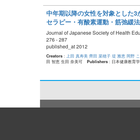
中年期以降の女性を対象とした3か
セラピー・有酸素運動・筋弛緩法
Journal of Japanese Society of Health Ed
276 - 287
published_at 2012
Creators
:
上田 真寿美
齊田 菜穂子
堤 雅恵
岡野 
田 智恵 生田 奈美可
Publishers
: 日本健康教育