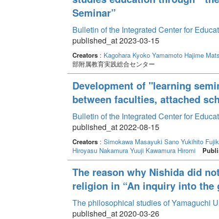
身に生まれた「人間」を学ぶためであるとして、宗
Seminar”
Bulletin of the Integrated Center for Edu
published_at 2023-03-15
Creators
:
Kagohara Kyoko
Yamamoto Hajime
Mats
部附属教育実践総合センター
Development of "learning semin
between faculties, attached s
Bulletin of the Integrated Center for Edu
published_at 2022-08-15
Creators
:
Simokawa Masayuki
Sano Yukihito
Fuji
Hiroyasu
Nakamura Yuuji
Kawamura Hiromi
Publi
The reason why Nishida did not 
religion in “An inquiry into the
The philosophical studies of Yamaguchi U
published_at 2020-03-26