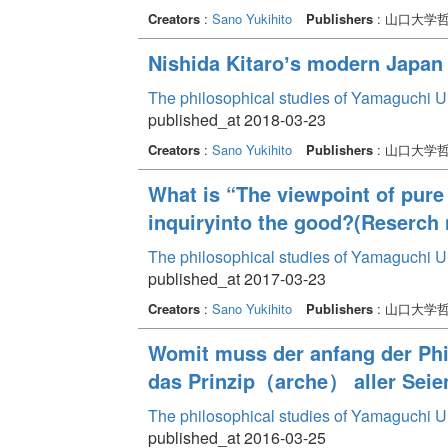
Creators
:
Sano Yukihito
Publishers
: 山口大学
Nishida Kitaroʼs modern Japan
The philosophical studies of Yamaguchi U
published_at 2018-03-23
Creators
:
Sano Yukihito
Publishers
: 山口大学
What is “The viewpoint of pure 
inquiryinto the good?(Reserch 
The philosophical studies of Yamaguchi U
published_at 2017-03-23
Creators
:
Sano Yukihito
Publishers
: 山口大学
Womit muss der anfang der Phi
das Prinzip（arche） aller Sei
The philosophical studies of Yamaguchi U
published_at 2016-03-25