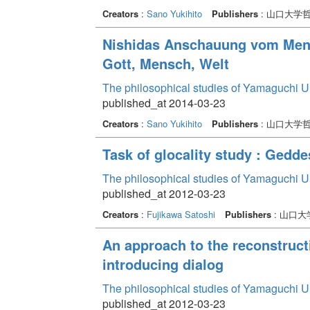
Creators
:
Sano Yukihito
Publishers
: 山口大学
Nishidas Anschauung vom Mens
Gott, Mensch, Welt
The philosophical studies of Yamaguchi U
published_at 2014-03-23
Creators
:
Sano Yukihito
Publishers
: 山口大学
Task of glocality study : Ged
The philosophical studies of Yamaguchi U
published_at 2012-03-23
Creators
:
Fujikawa Satoshi
Publishers
: 山口
An approach to the reconstruct
introducing dialog
The philosophical studies of Yamaguchi U
published_at 2012-03-23