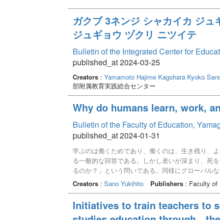
ガクブ 3ネンジ シャカイカ ジュ
ジュギョウ ヅクリ ニツイテ
Bulletin of the Integrated Center for Edu
published_at 2024-03-25
Creators
:
Yamamoto Hajime
Kagohara Kyoko
Sano
部附属教育実践総合センター
Why do humans learn, work, an
Bulletin of the Faculty of Education, Yam
published_at 2024-01-31
学ぶのは働くためであり、働くのは、生き残り、よ
る一般的な回答である。しかし老いが深まり、死を
るのか？」という問いである。同様にグローバルな
働く者にとっても「何のために働くのか？」という
Creators
:
Sano Yukihito
Publishers
: Faculty of
ぶ意味」も不明瞭になっていく。こうした傾向は今
無意味の矛盾が歴史を通じて顕わになっていくとい
Initiatives to train teachers to 
る。人間が本性的に矛盾を抱えるものである以上、
studies education through the
にこうした矛盾から目を逸らし、日常生活に埋没す