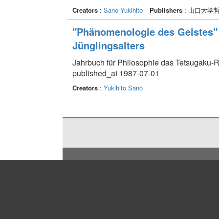
Creators
:
Sano Yukihito
Publishers
: 山口大学
"Phänomenologie des Geistes" a
Jünglingsalters
Jahrbuch für Philosophie das Tetsugaku-R
published_at 1987-07-01
Creators
:
Yukihito Sano