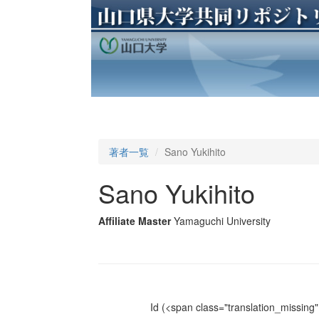
著者一覧
Sano Yukihito
Sano Yukihito
Affiliate Master
Yamaguchi University
Id
(<span class="translation_missing" 