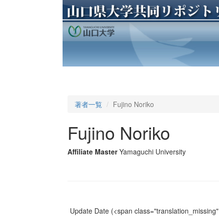
著者一覧
Fujino Noriko
Fujino Noriko
Affiliate Master
Yamaguchi University
Update Date
(<span class="translation_missing" 