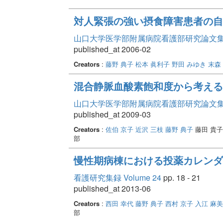
対人緊張の強い摂食障害患者の自
山口大学医学部附属病院看護部研究論文集 Vo
published_at 2006-02
Creators
:
藤野 典子
松本 眞利子
野田 みゆき
末森
混合静脈血酸素飽和度から考える
山口大学医学部附属病院看護部研究論文集 Vo
published_at 2009-03
Creators
:
佐伯 京子
近沢 三枝
藤野 典子
藤田 貴子
部
慢性期病棟における投薬カレンダ
看護研究集録 Volume 24
pp. 18 - 21
published_at 2013-06
Creators
:
西田 幸代
藤野 典子
西村 京子
入江 麻美
部