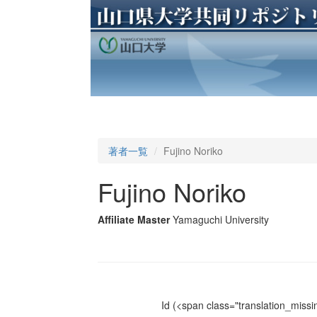
著者一覧
Fujino Noriko
Fujino Noriko
Affiliate Master
Yamaguchi University
Id
(<span class="translation_missin