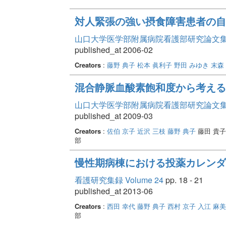
対人緊張の強い摂食障害患者の自
山口大学医学部附属病院看護部研究論文集 Vo
published_at 2006-02
Creators
:
藤野 典子
松本 眞利子
野田 みゆき
末森
混合静脈血酸素飽和度から考える
山口大学医学部附属病院看護部研究論文集 Vo
published_at 2009-03
Creators
:
佐伯 京子
近沢 三枝
藤野 典子
藤田 貴子
部
慢性期病棟における投薬カレンダ
看護研究集録 Volume 24
pp. 18 - 21
published_at 2013-06
Creators
:
西田 幸代
藤野 典子
西村 京子
入江 麻美
部