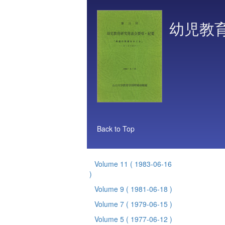
幼児教
Back to Top
Volume 11
( 1983-06-16
)
Volume 9
( 1981-06-18 )
Volume 7
( 1979-06-15 )
Volume 5
( 1977-06-12 )