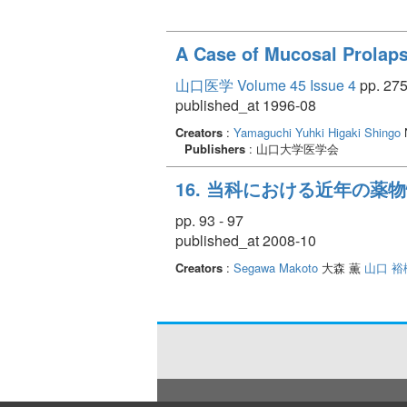
A Case of Mucosal Prolap
山口医学 Volume 45 Issue 4
pp. 275
published_at 1996-08
Creators
:
Yamaguchi Yuhki
Higaki Shingo
N
Publishers
: 山口大学医学会
16. 当科における近年の
pp. 93 - 97
published_at 2008-10
Creators
:
Segawa Makoto
大森 薫
山口 裕