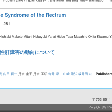
Publish Date
(<span class="translation_missing" title="translation m
se Syndrome of the Rectrum
 - 281
ishiaki Makoto Mitani Nobuyuki Yanai Hideo Tada Masahiro Okita Kiwamu
薬物性肝障害の動向について
樹
内田 耕一
是永 圭子 是永 匡紹
寺井 崇二
山崎 隆弘
坂井田 功
Publisher
〒753-8511 
Copyright（C）2006-2