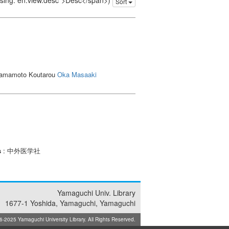
issing: en.view.desc">Desc</span>)
Sort
 Yamamoto Koutarou
Oka Masaaki
s
: 中外医学社
Yamaguchi Univ. Library
1677-1 Yoshida, Yamaguchi, Yamaguchi
025 Yamaguchi University Library. All Rights Reserved.