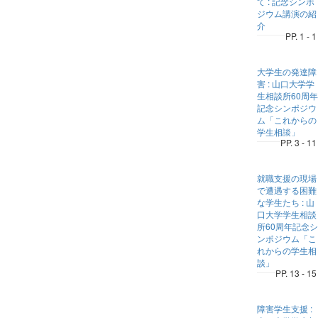
て : 記念シンポ
ジウム講演の紹
介
PP. 1 - 1
大学生の発達障
害 : 山口大学学
生相談所60周年
記念シンポジウ
ム「これからの
学生相談」
PP. 3 - 11
就職支援の現場
で遭遇する困難
な学生たち : 山
口大学学生相談
所60周年記念シ
ンポジウム「こ
れからの学生相
談」
PP. 13 - 15
障害学生支援 :