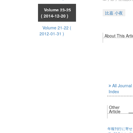
Volume 23-25
比嘉 小夜
( 2014-12-20 )
Volume 21-22
(
2012-01-31 )
About This Arti
All Journal
Index
Other
Article
年報刊行に寄せ