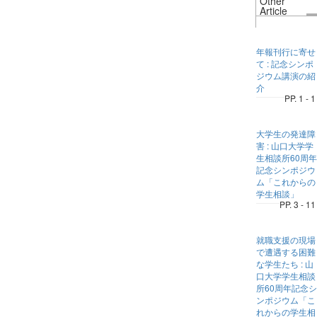
Other
Article
年報刊行に寄せ
て : 記念シンポ
ジウム講演の紹
介
PP. 1 - 1
大学生の発達障
害 : 山口大学学
生相談所60周年
記念シンポジウ
ム「これからの
学生相談」
PP. 3 - 11
就職支援の現場
で遭遇する困難
な学生たち : 山
口大学学生相談
所60周年記念シ
ンポジウム「こ
れからの学生相