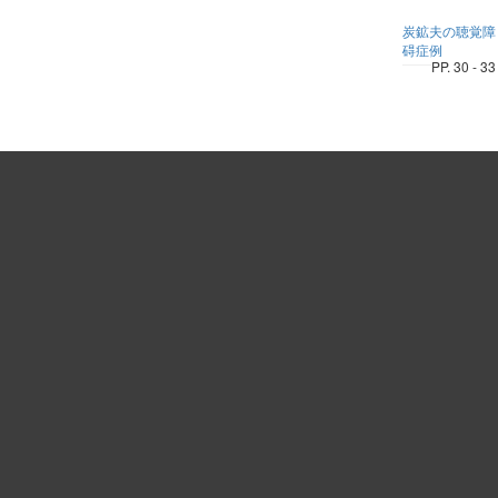
炭鉱夫の聴覚障
碍症例
PP. 30 - 33