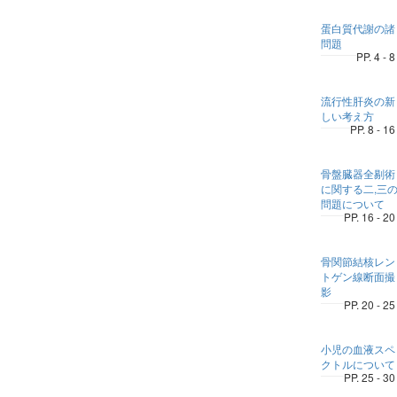
蛋白質代謝の諸
問題
PP. 4 - 8
流行性肝炎の新
しい考え方
PP. 8 - 16
骨盤臓器全剔術
に関する二,三
問題について
PP. 16 - 20
骨関節結核レン
トゲン線断面撮
影
PP. 20 - 25
小児の血液スペ
クトルについて
PP. 25 - 30