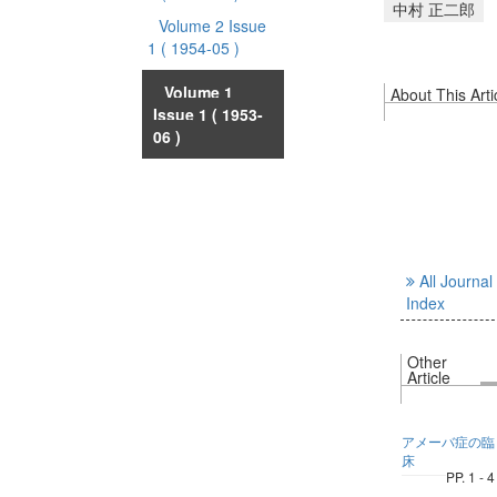
中村 正二郎
Volume 2 Issue
1
( 1954-05 )
Volume 1
About This Arti
Issue 1
( 1953-
06 )
All Journal
Index
Other
Article
アメーバ症の臨
床
PP. 1 - 4