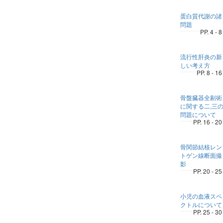
蛋白質代謝の諸
問題
PP. 4 - 8
流行性肝炎の新
しい考え方
PP. 8 - 16
骨盤臓器全剔術
に関する二,三
問題について
PP. 16 - 20
骨関節結核レン
トゲン線断面撮
影
PP. 20 - 25
小児の血液スペ
クトルについて
PP. 25 - 30