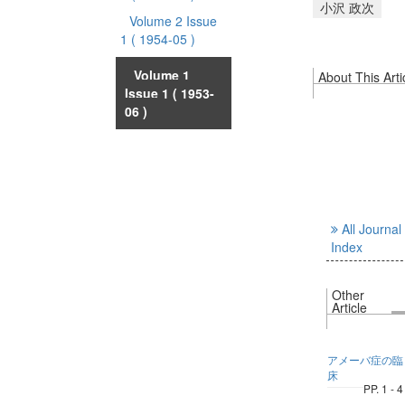
小沢 政次
Volume 2 Issue
1
( 1954-05 )
Volume 1
About This Arti
Issue 1
( 1953-
06 )
All Journal
Index
Other
Article
アメーバ症の臨
床
PP. 1 - 4