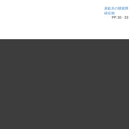
炭鉱夫の聴覚障
碍症例
PP. 30 - 33