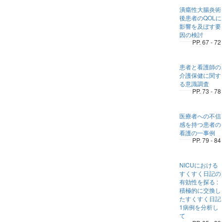
潰瘍性大腸炎術
後患者のQOLに
影響を及ぼす要
因の検討
PP. 67 - 72
患者と看護師の
介護保健に関す
る意識調査
PP. 73 - 78
医療者への不信
感を持つ患者の
看護の一事例
PP. 79 - 84
NICUにおける
すくすく日記の
有効性を探る :
積極的に交換し
たすくすく日記
1病例を分析し
て