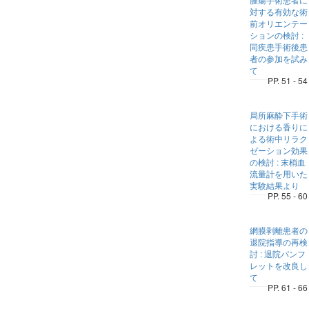
対する有効な術
前オリエンテー
ションの検討 :
同疾患手術後患
者の参加を試み
て
PP. 51 - 54
局所麻酔下手術
における香りに
よる術中リラク
ゼーション効果
の検討 : 末梢血
流量計を用いた
実験結果より
PP. 55 - 60
網膜剥離患者の
退院指導の再検
討 : 退院パンフ
レットを改良し
て
PP. 61 - 66