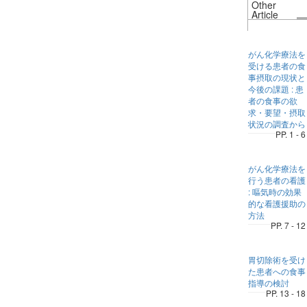
Other
Article
がん化学療法を
受ける患者の食
事摂取の現状と
今後の課題 : 患
者の食事の欲
求・要望・摂取
状況の調査から
PP. 1 - 6
がん化学療法を
行う患者の看護
: 嘔気時の効果
的な看護援助の
方法
PP. 7 - 12
胃切除術を受け
た患者への食事
指導の検討
PP. 13 - 18