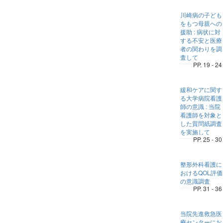
川崎病の子ども
をもつ母親への
援助 : 病状に対
する不安と医療
者の関わりを調
査して
PP. 19 - 24
緩和ケアに関す
る大学病院看護
師の意識 : 当院
看護師を対象と
した質問紙調査
を実施して
PP. 25 - 30
整形外科看護に
おけるQOL評価
の意識調査
PP. 31 - 36
当院先進救急医
療センターにお