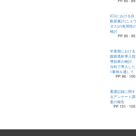
PP. 85 - 89
ICUにおける自
動尿量計(ニョ
ダス)の有用性
検討
PP. 90 - 95
学童期における
腹膜透析導入指
導効果の検討 :
当科で導入した
1事例を通して
PP. 96 - 100
看護記録に関す
るアンケート調
査の報告
PP. 101 - 105