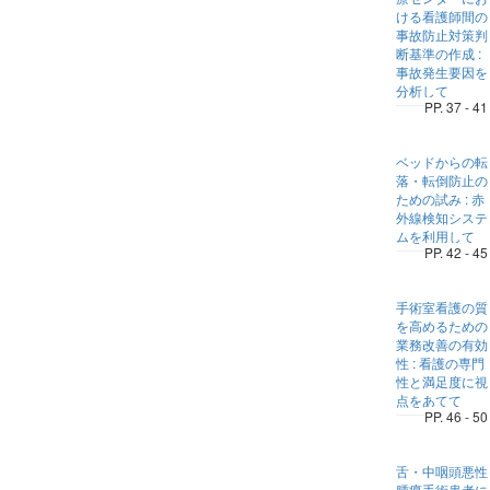
ける看護師間の
事故防止対策判
断基準の作成 :
事故発生要因を
分析して
PP. 37 - 41
ベッドからの転
落・転倒防止の
ための試み : 赤
外線検知システ
ムを利用して
PP. 42 - 45
手術室看護の質
を高めるための
業務改善の有効
性 : 看護の専門
性と満足度に視
点をあてて
PP. 46 - 50
舌・中咽頭悪性
腫瘍手術患者に