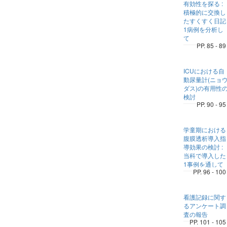
有効性を探る :
積極的に交換し
たすくすく日記
1病例を分析し
て
PP. 85 - 89
ICUにおける自
動尿量計(ニョ
ダス)の有用性
検討
PP. 90 - 95
学童期における
腹膜透析導入指
導効果の検討 :
当科で導入した
1事例を通して
PP. 96 - 100
看護記録に関す
るアンケート調
査の報告
PP. 101 - 105