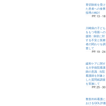
胃切除術を受け
た患者への食事
指導の検討
PP. 13 - 18
川崎病の子ども
をもつ母親への
援助 : 病状に対
する不安と医療
者の関わりを調
査して
PP. 19 - 24
緩和ケアに関す
る大学病院看護
師の意識 : 当院
看護師を対象と
した質問紙調査
を実施して
PP. 25 - 30
整形外科看護に
おけるQOL評価