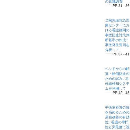
の意識調査
PP. 31 - 36
当院先進救急医
療センターにお
ける看護師間の
事故防止対策判
断基準の作成 :
事故発生要因を
分析して
PP. 37 - 41
ベッドからの転
落・転倒防止の
ための試み : 赤
外線検知システ
ムを利用して
PP. 42 - 45
手術室看護の質
を高めるための
業務改善の有効
性 : 看護の専門
性と満足度に視