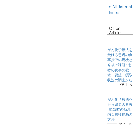
All Journal
Index
Other
Article
がん化学療法を
受ける患者の食
事摂取の現状と
今後の課題 : 患
者の食事の欲
求・要望・摂取
状況の調査から
PP. 1 - 6
がん化学療法を
行う患者の看護
: 嘔気時の効果
的な看護援助の
方法
PP. 7 - 12