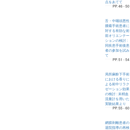
点をあてて
PP. 46 - 50
舌・中咽頭悪性
腫瘍手術患者に
対する有効な術
前オリエンテー
ションの検討 :
同疾患手術後患
者の参加を試み
て
PP. 51 - 54
局所麻酔下手術
における香りに
よる術中リラク
ゼーション効果
の検討 : 末梢血
流量計を用いた
実験結果より
PP. 55 - 60
網膜剥離患者の
退院指導の再検