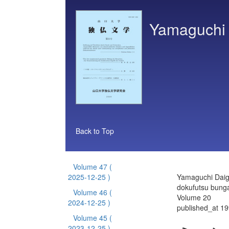
Yamaguchi 
Back to Top
Volume 47
(
2025-12-25 )
Yamaguchi Dai
dokufutsu bung
Volume 46
(
Volume 20
2024-12-25 )
published_at 1
Volume 45
(
2023-12-25 )