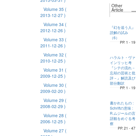
2015-03-31 )
Other
Volume 35
(
Article
2013-12-27 )
Volume 34
(
『幻を追う人』
2012-12-26 )
読解の試み
（6）
Volume 33
(
PP. 1 - 19
2011-12-26 )
Volume 32
(
ハラルト・ヴァ
2010-12-25 )
インリッヒ考
『シテの流れ－
Volume 31
(
忘却の芸術と批
2009-12-25 )
評－』解読及び
部分翻訳
Volume 30
(
PP. 1 - 19
2009-02-20 )
Volume 29
(
書かれたもの :
2008-02-29 )
Schriftの意味 :
R.ムジールの言
Volume 28
(
語観をめぐる考
2006-12-25 )
察
PP. 21 - 47
Volume 27
(