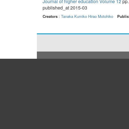
Journal of higher education Volume 12
pp.
published_at 2015-03
Creators
:
Tanaka Kumiko
Hirao Motohiko
Publis