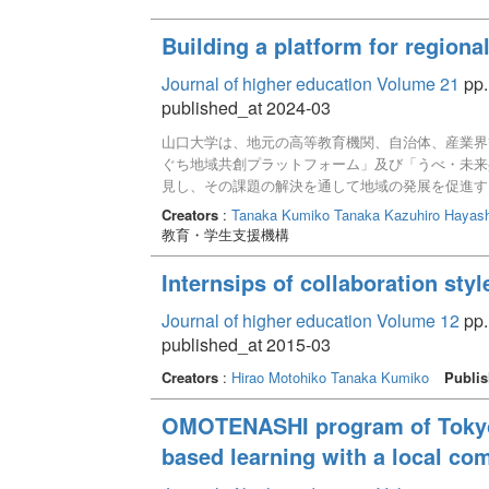
Building a platform for regiona
Journal of higher education Volume 21
pp.
published_at 2024-03
山口大学は、地元の高等教育機関、自治体、産業界
ぐち地域共創プラットフォーム」及び「うべ・未来
見し、その課題の解決を通して地域の発展を促進す
見の提供、人材育成と輩出を通してこれらの目的を
Creators
:
Tanaka Kumiko
Tanaka Kazuhiro
Hayash
で2つのワーキングを立ち上げ、活動を行った。今
教育・学生支援機構
る必要がある。
Internsips of collaboration sty
Journal of higher education Volume 12
pp.
published_at 2015-03
Creators
:
Hirao Motohiko
Tanaka Kumiko
Publis
OMOTENASHI program of Tokyo P
based learning with a local co