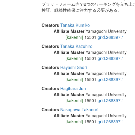
プラットフォーム内で2つのワーキングを立ち上
検証、継続性確保に注力する必要がある。
Creators
Tanaka Kumiko
Affiliate Master
Yamaguchi University
[kakenhi]
15501
grid.268397.1
Creators
Tanaka Kazuhiro
Affiliate Master
Yamaguchi University
[kakenhi]
15501
grid.268397.1
Creators
Hayashi Saori
Affiliate Master
Yamaguchi University
[kakenhi]
15501
grid.268397.1
Creators
Hagihara Jun
Affiliate Master
Yamaguchi University
[kakenhi]
15501
grid.268397.1
Creators
Nakagawa Takanori
Affiliate Master
Yamaguchi University
[kakenhi]
15501
grid.268397.1