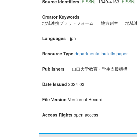
Source Identifiers
[PISSN]
1349-4163
[EISSN]
Creator Keywords
地域連携プラットフォーム
地方創生
地域
Languages
jpn
Resource Type
departmental bulletin paper
Publishers
山口大学教育・学生支援機構
Date Issued
2024-03
File Version
Version of Record
Access Rights
open access