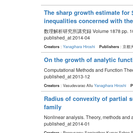
The sharp growth estimate for
inequalities concerned with the
数理解析研究所講究録 Volume 1878 pp. 100
published_at 2014-04
Creators
:
Yanagihara Hiroshi
Publishers
: 京
On the growth of analytic funct
Computational Methods and Function Theo
published_at 2013-12
Creators
: Vasudevarao Allu
Yanagihara Hiroshi
P
Radius of convexity of partial 
family
Nonlinear analysis. Theory, methods and a
published_at 2014-01
Creators
: Ponnusamy Saminathan Kumar Sahoo 