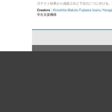
力テスト結果から成績上位と下位の二つに分ける。
める事になる。平均点は60-80点，3年周期で推
Creators
:
Kinoshita Makoto
Fujiwara Isamu
Yanagi
得点が6割以下の学生が約25％であり12年間で変
学生支援機構
和3年度大学共通テストから入試問題傾向が変更に
た。数学学力テストの結果は令和3年度以前と以降