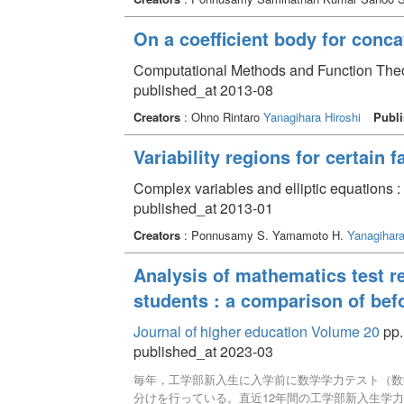
On a coefficient body for conc
Computational Methods and Function Theo
published_at 2013-08
Creators
: Ohno Rintaro
Yanagihara Hiroshi
Publi
Variability regions for certain
Complex variables and elliptic equations : 
published_at 2013-01
Creators
: Ponnusamy S. Yamamoto H.
Yanagihara
Analysis of mathematics test r
students : a comparison of befo
Journal of higher education Volume 20
pp.
published_at 2023-03
毎年，工学部新入生に入学前に数学学力テスト（数
分けを行っている。直近12年間の工学部新入生学力