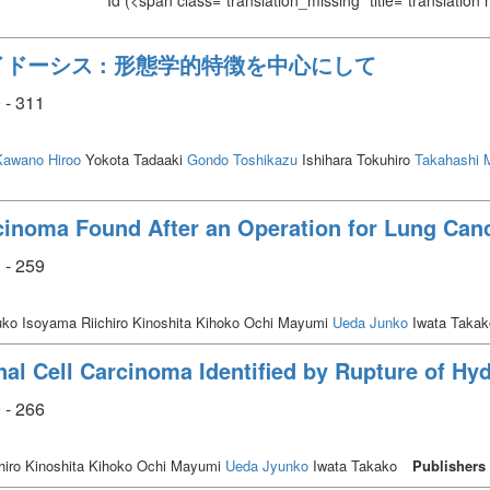
Id
(<span class="translation_missing" title="translation
ドーシス : 形態学的特徴を中心にして
 - 311
Kawano Hiroo
Yokota Tadaaki
Gondo Toshikazu
Ishihara Tokuhiro
Takahashi 
rcinoma Found After an Operation for Lung Can
 - 259
ko Isoyama Riichiro Kinoshita Kihoko Ochi Mayumi
Ueda Junko
Iwata Taka
al Cell Carcinoma Identified by Rupture of Hy
 - 266
hiro Kinoshita Kihoko Ochi Mayumi
Ueda Jyunko
Iwata Takako
Publishers