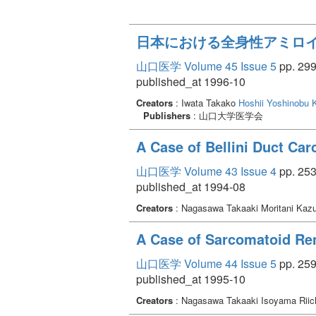
日本における全身性アミロイ
山口医学 Volume 45 Issue 5
pp. 299
published_at 1996-10
Creators
: Iwata Takako
Hoshii Yoshinobu
Publishers
: 山口大学医学会
A Case of Bellini Duct Ca
山口医学 Volume 43 Issue 4
pp. 253
published_at 1994-08
Creators
: Nagasawa Takaaki Moritani Kazu
A Case of Sarcomatoid Ren
山口医学 Volume 44 Issue 5
pp. 259
published_at 1995-10
Creators
: Nagasawa Takaaki Isoyama Riic