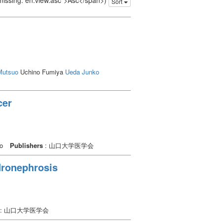
 missing: en.view.asc">Asc</span>)
Sort
Mutsuo
Uchino Fumiya
Ueda Junko
cer
ko
Publishers
: 山口大学医学会
dronephrosis
: 山口大学医学会