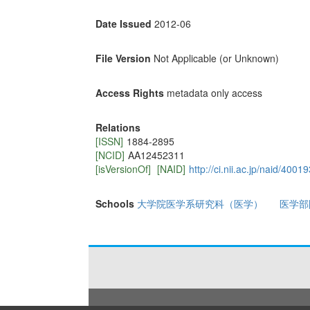
Date Issued
2012-06
File Version
Not Applicable (or Unknown)
Access Rights
metadata only access
Relations
[ISSN]
1884-2895
[NCID]
AA12452311
[isVersionOf]
[NAID]
http://ci.nii.ac.jp/naid/400
Schools
大学院医学系研究科（医学）
医学部