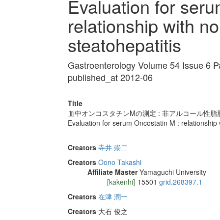
Evaluation for seru
relationship with no
steatohepatitis
Gastroenterology Volume 54 Issue 6 
published_at 2012-06
Title
血中オンコスタチンMの測定 : 非アルコール性脂
Evaluation for serum Oncostatin M : relationship 
Creators
寺井 崇二
Creators
Oono Takashi
Affiliate Master
Yamaguchi University
[kakenhi]
15501
grid.268397.1
Creators
在津 潤一
Creators
大石 俊之