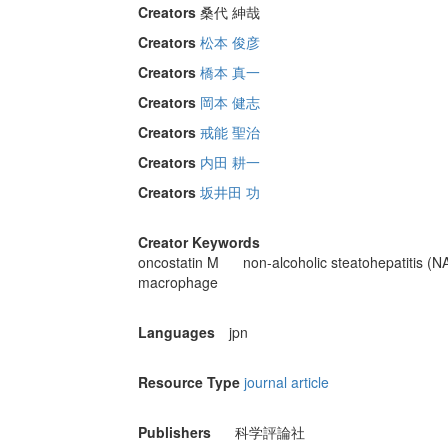
Creators
桑代 紳哉
Creators
松本 俊彦
Creators
橋本 真一
Creators
岡本 健志
Creators
戒能 聖治
Creators
内田 耕一
Creators
坂井田 功
Creator Keywords
oncostatin M
non-alcoholic steatohepatitis (
macrophage
Languages
jpn
Resource Type
journal article
Publishers
科学評論社